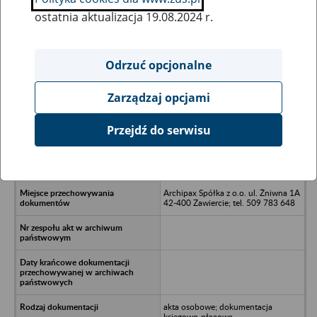
ostatnia aktualizacja 19.08.2024 r.
Wszystkie uwagi można przesyłać poprzez
formularz
Odrzuć opcjonalne
Zarządzaj opcjami
Ukryj wszystkie pozycje bazy
Przejdź do serwisu
Aroma Cake Spółka z o.o. w
likwidacji - Sosnowiec, Małobądzka
13
Archipax Spółka z o.o. ul. Żniwna 1A
42-400 Zawiercie; tel. 509 783 648
akta osobowe; dokumentacja
księgowo-płacowa