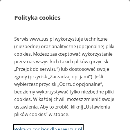
Polityka cookies
Szukaj
Menu
Serwis www.zus.pl wykorzystuje techniczne
(niezbędne) oraz analityczne (opcjonalne) pliki
Rejestry, ewidencje i archiwa
cookies. Możesz zaakceptować wykorzystanie
Baza zlikwidowanych lub
przez nas wszystkich takich plików (przycisk
„Przejdź do serwisu”) lub dostosować swoje
przekształconych zakładów pracy
zgody (przycisk „Zarządzaj opcjami”). Jeśli
wybierzesz przycisk „Odrzuć opcjonalne”,
Nazwa zakładu pracy:
będziemy wykorzystywać tylko niezbędne pliki
cookies. W każdej chwili możesz zmienić swoje
ustawienia. Aby to zrobić, kliknij „Ustawienia
plików cookies” w stopce.
SZUKAJ
Polityka cookies dla www.zus.pl