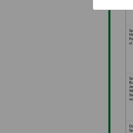
Sp
Mi
Po
ul
Sp
B
Je
Wa
St
wc
Dz
Sp