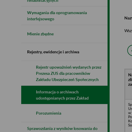
rehabilitacyjnych
Wymagania dla oprogramowania
Naz
interfejsowego
Wsz
Mienie zbędne
Rejestry, ewidencje i archiwa
Rejestr upoważnień wydanych przez
Prezesa ZUS dla pracowników
N
z
Zakładu Ubezpieczeń Społecznych
z
Informacja o archiwach
udostępnianych przez Zakład
Sp
Un
w 
Porozumienia
Pr
Ko
So
Sprawozdania z wyników losowania do