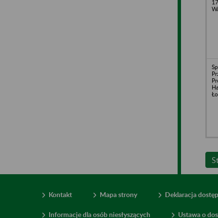
17
Wa
Sp
Pr
Pr
Ha
Ło
S
Kontakt
Mapa strony
Deklaracja dostę
Informacje dla osób niesłyszących
Ustawa o dos