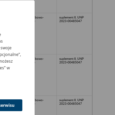
akta osobowo-
suplement II, UNP
płacowe
2023-00485047
e
as
 swoje
opcjonalne”,
akta osobowo-
suplement II, UNP
 możesz
płacowe
2023-00485047
ies” w
akta osobowo-
suplement II, UNP
płacowe
2023-00485047
serwisu