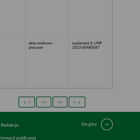
akta osobowo-
suplement II, UNP
płacowe
2023-00485047
← |
<<
>>
| →
Do góry
Redakcja
ormacji publicznej