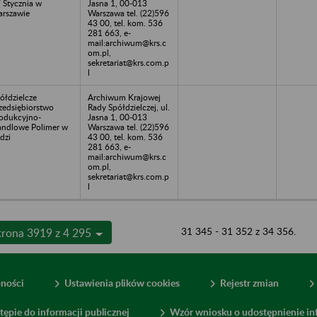
 Stycznia w
Jasna 1, 00-013
rszawie
Warszawa tel. (22)596
43 00, tel. kom. 536
281 663, e-
mail:archiwum@krs.c
om.pl,
sekretariat@krs.com.p
l
ółdzielcze
Archiwum Krajowej
zedsiębiorstwo
Rady Spółdzielczej, ul.
odukcyjno-
Jasna 1, 00-013
ndlowe Polimer w
Warszawa tel. (22)596
dzi
43 00, tel. kom. 536
281 663, e-
mail:archiwum@krs.c
om.pl,
sekretariat@krs.com.p
l
31 345 - 31 352 z 34 356.
trona 3919 z 4 295
pności
Ustawienia plików cookies
Rejestr zmian
tępie do informacji publicznej
Wzór wniosku o udostępnienie inf