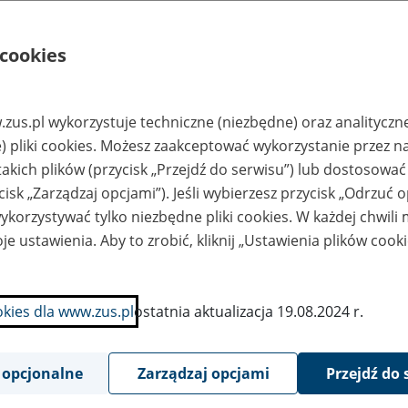
om.pl,
sekretariat@krs.com.p
l
 cookies
rtuska Spółdzielnia
Archiwum Krajowej
zemysłu Drzewnego
Rady Spółdzielczej, ul.
rtuzach
Jasna 1, 00-013
Warszawa tel. (22)596
43 00, tel. kom. 536
zus.pl wykorzystuje techniczne (niezbędne) oraz analityczn
281 663, e-
mail:archiwum@krs.c
) pliki cookies. Możesz zaakceptować wykorzystanie przez n
om.pl,
sekretariat@krs.com.p
takich plików (przycisk „Przejdź do serwisu”) lub dostosować
l
cisk „Zarządzaj opcjami”). Jeśli wybierzesz przycisk „Odrzuć 
jewódzki Związek
Archiwum Krajowej
korzystywać tylko niezbędne pliki cookies. W każdej chwili
ółdzielni,
Rady Spółdzielczej, ul.
sługowa
Jasna 1, 00-013
je ustawienia. Aby to zrobić, kliknij „Ustawienia plików cook
ółdzielnia
Warszawa tel. (22)596
eszkaniowa w
43 00, tel. kom. 536
leniej Górze
281 663, e-
mail:archiwum@krs.c
om.pl,
okies dla www.zus.pl
ostatnia aktualizacja 19.08.2024 r.
sekretariat@krs.com.p
l
ółdzielnia
Archiwum Krajowej
walidów
Rady Spółdzielczej, ul.
 opcjonalne
Zarządzaj opcjami
Przejdź do 
ojennych w
Jasna 1, 00-013
towicach
Warszawa tel. (22)596
iętochłowic
43 00, tel. kom. 536