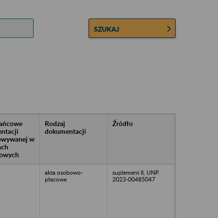
SZUKAJ
rańcowe
Rodzaj
Źródło
ntacji
dokumentacji
owywanej w
ach
owych
akta osobowo-
suplement II, UNP
płacowe
2023-00485047