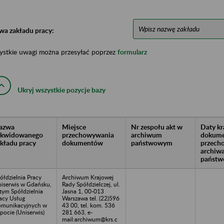
wa zakładu pracy:
ystkie uwagi można przesyłać poprzez
formularz
Ukryj wszystkie pozycje bazy
azwa
Miejsce
Nr zespołu akt w
Daty k
likwidowanego
przechowywania
archiwum
dokume
akładu pracy
dokumentów
państwowym
przech
archiw
państw
ółdzielnia Pracy
Archiwum Krajowej
iserwis w Gdańsku,
Rady Spółdzielczej, ul.
tym Spółdzielnia
Jasna 1, 00-013
acy Usług
Warszawa tel. (22)596
munikacyjnych w
43 00, tel. kom. 536
pocie (Uniserwis)
281 663, e-
mail:archiwum@krs.c