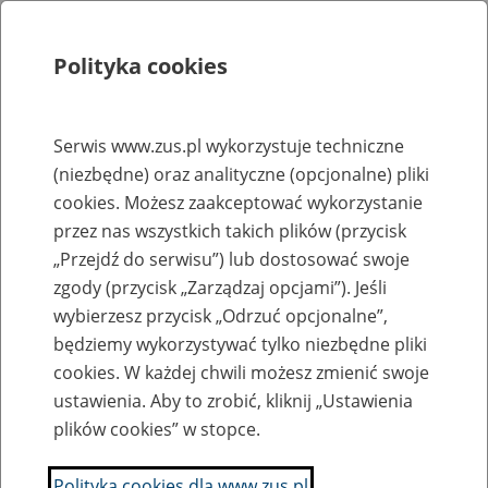
Polityka cookies
Szukaj
Menu
Serwis www.zus.pl wykorzystuje techniczne
(niezbędne) oraz analityczne (opcjonalne) pliki
Rejestry, ewidencje i archiwa
cookies. Możesz zaakceptować wykorzystanie
Baza zlikwidowanych lub
przez nas wszystkich takich plików (przycisk
„Przejdź do serwisu”) lub dostosować swoje
przekształconych zakładów pracy
zgody (przycisk „Zarządzaj opcjami”). Jeśli
wybierzesz przycisk „Odrzuć opcjonalne”,
Nazwa zakładu pracy:
będziemy wykorzystywać tylko niezbędne pliki
cookies. W każdej chwili możesz zmienić swoje
ustawienia. Aby to zrobić, kliknij „Ustawienia
plików cookies” w stopce.
SZUKAJ
Polityka cookies dla www.zus.pl