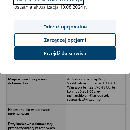
ostatnia aktualizacja 19.08.2024 r.
Wszystkie uwagi można przesyłać poprzez
formularz
Odrzuć opcjonalne
Zarządzaj opcjami
Ukryj wszystkie pozycje bazy
Przejdź do serwisu
MERA Międzynarodowa Spółdzielnia
Budowlano-Mieszkaniowa w
Warszawie
Archiwum Krajowej Rady
Spółdzielczej, ul. Jasna 1, 00-013
Warszawa tel. (22)596 43 00, tel.
kom. 536 281 663, e-
mail:archiwum@krs.com.pl,
sekretariat@krs.com.pl