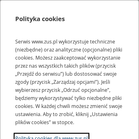
Polityka cookies
Szukaj
Menu
Serwis www.zus.pl wykorzystuje techniczne
(niezbędne) oraz analityczne (opcjonalne) pliki
Rejestry, ewidencje i archiwa
cookies. Możesz zaakceptować wykorzystanie
Baza zlikwidowanych lub
przez nas wszystkich takich plików (przycisk
„Przejdź do serwisu”) lub dostosować swoje
przekształconych zakładów pracy
zgody (przycisk „Zarządzaj opcjami”). Jeśli
wybierzesz przycisk „Odrzuć opcjonalne”,
Nazwa zakładu pracy:
będziemy wykorzystywać tylko niezbędne pliki
cookies. W każdej chwili możesz zmienić swoje
ustawienia. Aby to zrobić, kliknij „Ustawienia
plików cookies” w stopce.
SZUKAJ
Polityka cookies dla www.zus.pl