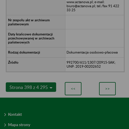
www.actanova.pl; e-mail:
biuro@actanova.pl; tel./fax 91 422
33 25
Dokumentacja osobowo-płacowa
992700/611/1307/20915-SAK;
UNP: 2019-00202652
Strona 398 z 4 295
<<
>>
Kontakt
Mapa strony