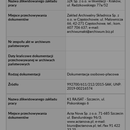
JZK Sp. z o.o. w likwidacji - Kraków,
ul. Radzikowskiego 77a/52
Zakład Archiwalny Składnica Sp. z
o.o. w Częstochowie; ul. Malownicza
66, 42-271 Częstochowa; tel.; kom.
607 706 637; e-mail:
archiwumakt@archiwum.biz.pl
Dokumentacja osobowo-płacowa
992700/611/212/2015-SAK; UNP:
2019-00216574
K1 RAJSAT - Szczecin, ul.
Piskorskiego 6
Acta Nova Sp. z o.o. 71-685 Szczecin
ul. Bandurskiego 96/3;
www.actanova.pl; e-mail:
biuro@actanova.pl; tel./fax 91 422
33 25