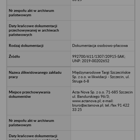
Dokumentacja osobowo-płacowa
992700/611/1307/20915-SAK;
UNP: 2019-00202652
Międzynarodowe Targi Szczecińskie
Sp. z o.o. w likwidacji - Szczecin, ul.
Struga 6-8
Acta Nova Sp. z o.o. 71-685 Szczecin
ul. Bandurskiego 96/3;
www.actanova.pl; e-mail:
biuro@actanova.pl; tel./fax 91 422
33 25