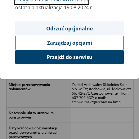
ostatnia aktualizacja 19.08.2024 r.
Wszystkie uwagi można przesyłać poprzez
formularz
Odrzuć opcjonalne
Zarządzaj opcjami
Ukryj wszystkie pozycje bazy
Przejdź do serwisu
ACCORD Kraków Sp. z o.o. w
upadłości likwidacyjnej - Kraków, ul.
Kuźnicy Kołłątajowskiej 18c/32
Zakład Archiwalny Składnica Sp. z
o.o. w Częstochowie; ul. Malownicza
66, 42-271 Częstochowa; tel.; kom.
607 706 637; e-mail:
archiwumakt@archiwum.biz.pl