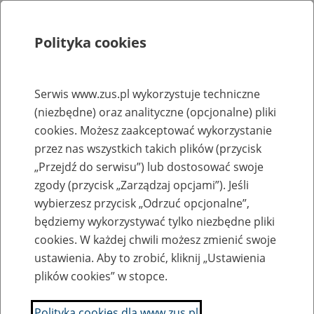
Polityka cookies
Szukaj
Menu
Serwis www.zus.pl wykorzystuje techniczne
(niezbędne) oraz analityczne (opcjonalne) pliki
Rejestry, ewidencje i archiwa
cookies. Możesz zaakceptować wykorzystanie
Baza zlikwidowanych lub
przez nas wszystkich takich plików (przycisk
„Przejdź do serwisu”) lub dostosować swoje
przekształconych zakładów pracy
zgody (przycisk „Zarządzaj opcjami”). Jeśli
wybierzesz przycisk „Odrzuć opcjonalne”,
Nazwa zakładu pracy:
będziemy wykorzystywać tylko niezbędne pliki
cookies. W każdej chwili możesz zmienić swoje
ustawienia. Aby to zrobić, kliknij „Ustawienia
plików cookies” w stopce.
SZUKAJ
Polityka cookies dla www.zus.pl