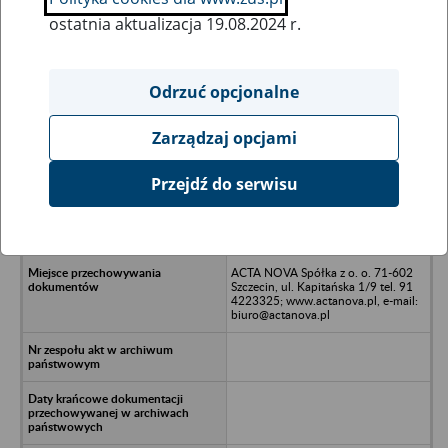
ostatnia aktualizacja 19.08.2024 r.
Wszystkie uwagi można przesyłać poprzez
formularz
Odrzuć opcjonalne
Zarządzaj opcjami
Ukryj wszystkie pozycje bazy
Przejdź do serwisu
Kancelaria Brokerska Sawiko Spółka
z o. o. w likwidacji - Szczecin, ul.
Parkowa 5/4
ACTA NOVA Spółka z o. o. 71-602
Szczecin, ul. Kapitańska 1/9 tel. 91
4223325; www.actanova.pl, e-mail:
biuro@actanova.pl