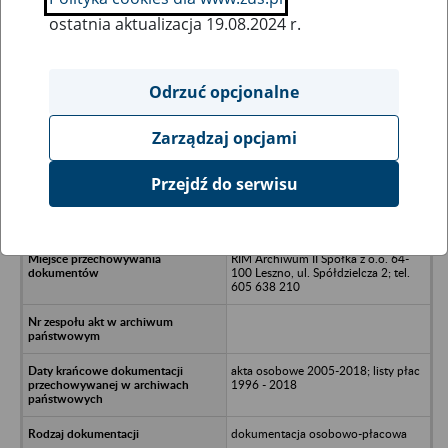
ostatnia aktualizacja 19.08.2024 r.
Wszystkie uwagi można przesyłać poprzez
formularz
Odrzuć opcjonalne
Zarządzaj opcjami
Ukryj wszystkie pozycje bazy
Przejdź do serwisu
TIMBERMIL Spółka z o.o. - Milicz, ul.
Stawna 13
RIM Archiwum II Spółka z o.o. 64-
100 Leszno, ul. Spółdzielcza 2; tel.
605 638 210
akta osobowe 2005-2018; listy płac
1996 - 2018
dokumentacja osobowo-płacowa