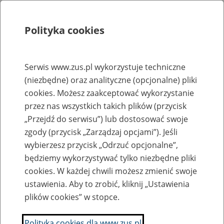
Polityka cookies
Szukaj
Menu
Serwis www.zus.pl wykorzystuje techniczne
(niezbędne) oraz analityczne (opcjonalne) pliki
Rejestry, ewidencje i archiwa
cookies. Możesz zaakceptować wykorzystanie
Baza zlikwidowanych lub
przez nas wszystkich takich plików (przycisk
„Przejdź do serwisu”) lub dostosować swoje
przekształconych zakładów pracy
zgody (przycisk „Zarządzaj opcjami”). Jeśli
wybierzesz przycisk „Odrzuć opcjonalne”,
Nazwa zakładu pracy:
będziemy wykorzystywać tylko niezbędne pliki
cookies. W każdej chwili możesz zmienić swoje
ustawienia. Aby to zrobić, kliknij „Ustawienia
plików cookies” w stopce.
SZUKAJ
Polityka cookies dla www.zus.pl