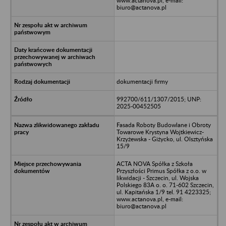
www.actanova.pl, e-mail:
biuro@actanova.pl
dokumentacji firmy
992700/611/1307/2015; UNP:
2025-00452505
Fasada Roboty Budowlane i Obroty
Towarowe Krystyna Wojtkiewicz-
Krzyżewska - Giżycko, ul. Olsztyńska
15/9
ACTA NOVA Spółka z Szkoła
Przyszłości Primus Spółka z o.o. w
likwidacji - Szczecin, ul. Wojska
Polskiego 83A o. o. 71-602 Szczecin,
ul. Kapitańska 1/9 tel. 91 4223325;
www.actanova.pl, e-mail:
biuro@actanova.pl