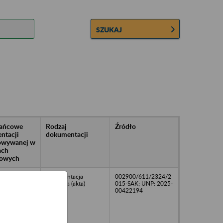
SZUKAJ
rańcowe
Rodzaj
Źródło
ntacji
dokumentacji
owywanej w
ach
owych
22
dokumentacja
002900/611/2324/2
osobowa (akta)
015-SAK; UNP: 2025-
00422194