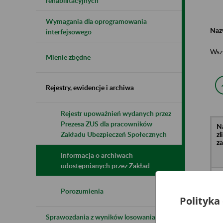
rehabilitacyjnych
Wymagania dla oprogramowania
Naz
interfejsowego
Wsz
Mienie zbędne
Rejestry, ewidencje i archiwa
Rejestr upoważnień wydanych przez
Prezesa ZUS dla pracowników
N
z
Zakładu Ubezpieczeń Społecznych
z
Informacja o archiwach
udostępnianych przez Zakład
MA
o.
Ta
Porozumienia
4 
Polityka
MA
o.
Sprawozdania z wyników losowania do
Ko