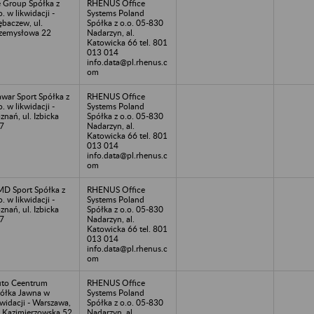
 Group Spółka z
RHENUS Office
o. w likwidacji -
Systems Poland
ębaczew, ul.
Spółka z o.o. 05-830
zemysłowa 22
Nadarzyn, al.
Katowicka 66 tel. 801
013 014
info.data@pl.rhenus.c
om
war Sport Spółka z
RHENUS Office
o. w likwidacji -
Systems Poland
znań, ul. Izbicka
Spółka z o.o. 05-830
7
Nadarzyn, al.
Katowicka 66 tel. 801
013 014
info.data@pl.rhenus.c
om
D Sport Spółka z
RHENUS Office
o. w likwidacji -
Systems Poland
znań, ul. Izbicka
Spółka z o.o. 05-830
7
Nadarzyn, al.
Katowicka 66 tel. 801
013 014
info.data@pl.rhenus.c
om
to Ceentrum
RHENUS Office
ółka Jawna w
Systems Poland
kwidacji - Warszawa,
Spółka z o.o. 05-830
. Kazimierzowska 52
Nadarzyn, al.