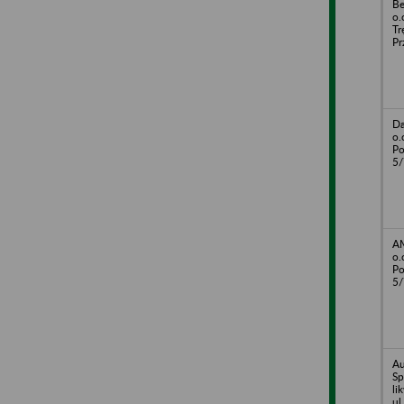
Be
o.
Tr
Pr
Da
o.
Po
5/
AM
o.
Po
5/
Au
Sp
li
ul