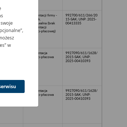
e
as
dokumentacji firmy -
992700/611/266/20
B-20 dok.
15-SAK; UNP: 2025-
 swoje
niearchiwalna (brak
00413335
dokumentacji
opcjonalne”,
osobowo-płacowej)
 możesz
ies” w
dokumentacja
9927090/611/1628/
osobowo-płacowa
2015-SAK; UNP:
2025-00410393
serwisu
dokumentacja
9927090/611/1628/
osobowo-płacowa
2015-SAK; UNP:
2025-00410393