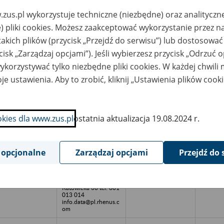
www.skladnicaaktkle.
pl
zus.pl wykorzystuje techniczne (niezbędne) oraz analityczn
) pliki cookies. Możesz zaakceptować wykorzystanie przez n
zedsiębiorstwo
Składnica Akt
2024
odukcyjno-
Powiernik Spółka z
takich plików (przycisk „Przejdź do serwisu”) lub dostosować
ondlowe
o.o. 37-450 Stalowa
ERKAMED
Wola, ul.
cisk „Zarządzaj opcjami”). Jeśli wybierzesz przycisk „Odrzuć 
jciech Pawłowski -
Przemysłowa 13 tel.
alowa Wola, ul.
15 844 55 01 e-mail:
korzystywać tylko niezbędne pliki cookies. W każdej chwili
iatowa 1
powiernik_san@poczt
a.onet.pl
je ustawienia. Aby to zrobić, kliknij „Ustawienia plików cook
UT Spółka z o.o. w
RHENUS Office
kwidacji - Wrocław,
Systems Poland
. Robotnicza 72
Spółka z o.o. 05-830
Nadarzyn, al.
okies dla www.zus.pl
ostatnia aktualizacja 19.08.2024 r.
Katowicka 66 tel. 801
013 014
info.data@pl.rhenus.c
om
 opcjonalne
Zarządzaj opcjami
Przejdź do 
BEROSIS Aneta
RHENUS Office
bera w likwidacji -
Systems Poland
blin, ul. Lwowska
Spółka z o.o. 05-830
/2
Nadarzyn, al.
Katowicka 66 tel. 801
013 014
info.data@pl.rhenus.c
om