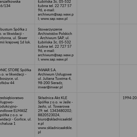
rszałkowska
Łubińska 3c, 05-532
26/134
Łubna tel. 22 727 57
96, e-mail:
archiwum@sap.waw.p
l; www.sap.waw.pl
bustum Spółka z
Stowarzyszenie
o. w likwidacji -
Archiwistów Polskich
błonna, ul. Skwer
- Archiwum SAP, ul.
mii krajowej 1d lok.
Łubińska 3c, 05-532
Łubna tel. 22 727 57
96, e-mail:
archiwum@sap.waw.p
l; www.sap.waw.pl
NIC STORE Spółka
INWAR S.A.
o.o. w likwidacji -
Archiwum Usługowe
boszyce, ul.
ul. Juliana Tuwima 4,
ołków 44
98-200 Sieradz,
inwar@inwar.pl
zedsiębioratwo
Składnica Akt KLE
1994-20
ługowo-
Spółka z o.o. w Jaśle -
odukcyjno-
Jasło, ul. Towarowa
andlowe ELMASZ
29; tel. 1343480202;
półka z o.o. w
8820523024,
kwidacji - Gorlice, ul.
biuro@skladnicaaktkl
chalusa 1
e.pl
www.skladnicaaktkle.
pl