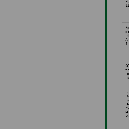
Ma
1
Ro
o.
Ja
Ar
4
SO
z 
Lu
Fi
Pr
Us
Pr
H
ZS
li
Mi