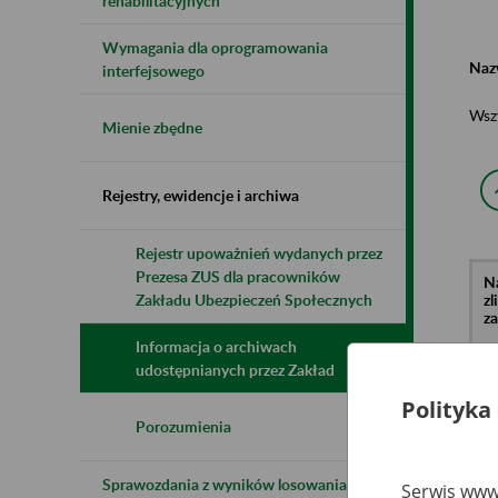
rehabilitacyjnych
Wymagania dla oprogramowania
Naz
interfejsowego
Wsz
Mienie zbędne
Rejestry, ewidencje i archiwa
Rejestr upoważnień wydanych przez
Prezesa ZUS dla pracowników
N
z
Zakładu Ubezpieczeń Społecznych
z
Informacja o archiwach
udostępnianych przez Zakład
Re
Polityka
o.
Wa
Porozumienia
Wi
6
Sprawozdania z wyników losowania do
Serwis www.