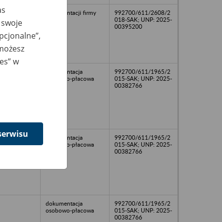
as
dokumentacji firmy
992700/611/2608/2
018-SAK; UNP: 2025-
 swoje
00395200
opcjonalne”,
 możesz
ies” w
dokumentacja
992700/611/1965/2
osobowo-płacowa
015-SAK; UNP: 2025-
00382766
serwisu
dokumentacja
992700/611/1965/2
osobowo-płacowa
015-SAK; UNP: 2025-
00382766
dokumentacja
992700/611/1965/2
osobowo-płacowa
015-SAK; UNP: 2025-
00382766