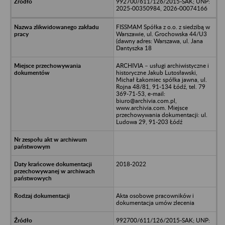
992700/611/126/2015-SAK; UNP:
2025-00350984, 2026-00074166
FISSMAM Spółka z o.o. z siedzibą w
Warszawie, ul. Grochowska 44/U3
(dawny adres: Warszawa, ul. Jana
Dantyszka 18
ARCHIVIA – usługi archiwistyczne i
historyczne Jakub Lutosławski,
Michał Łakomiec spółka jawna, ul.
Rojna 48/81, 91-134 Łódź, tel. 79
369-71-53, e-mail:
biuro@archivia.com.pl,
www.archivia.com. Miejsce
przechowywania dokumentacji: ul.
Ludowa 29, 91-203 Łódź
2018-2022
Akta osobowe pracowników i
dokumentacja umów zlecenia
992700/611/126/2015-SAK; UNP: