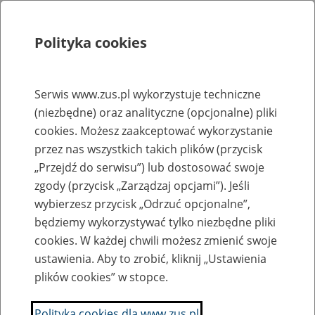
Polityka cookies
Szukaj
Menu
Serwis www.zus.pl wykorzystuje techniczne
(niezbędne) oraz analityczne (opcjonalne) pliki
Rejestry, ewidencje i archiwa
cookies. Możesz zaakceptować wykorzystanie
Baza zlikwidowanych lub
przez nas wszystkich takich plików (przycisk
„Przejdź do serwisu”) lub dostosować swoje
przekształconych zakładów pracy
zgody (przycisk „Zarządzaj opcjami”). Jeśli
wybierzesz przycisk „Odrzuć opcjonalne”,
Nazwa zakładu pracy:
będziemy wykorzystywać tylko niezbędne pliki
cookies. W każdej chwili możesz zmienić swoje
ustawienia. Aby to zrobić, kliknij „Ustawienia
plików cookies” w stopce.
SZUKAJ
Polityka cookies dla www.zus.pl