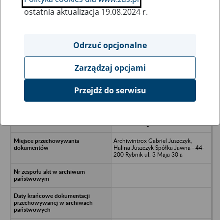
ostatnia aktualizacja 19.08.2024 r.
Wszystkie uwagi można przesyłać poprzez
formularz
Odrzuć opcjonalne
Zarządzaj opcjami
Ukryj wszystkie pozycje bazy
Przejdź do serwisu
Hutnicze Przedsiębiorstwo
Remontowe Remont II Spółka z o.o. -
Dąbrowa Górnicza, ul.
Roździeńskiego 11
Archiwintrox Gabriel Juszczyk,
Halina Juszczyk Spółka Jawna - 44-
200 Rybnik ul. 3 Maja 30 a