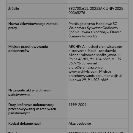
992700.611. 2025SAK UNP: 2025
00365276
Przedsiębiorstwo Handlowe SG
Waldemar i Sylwester Godlewcy
Spółka Jawna z siedzibą w Oławie,
Ścinawa Polska 82
ARCHIVIA – usługi archiwistyczne i
historyczne Jakub Lutosławski,
Michał Łakomiec spółka jawna, ul.
Rojna 48/81, 91-134 Łódź, tel. 79
369-71-53, e-mail:
biuro@archivia.com.pl,
www.archivia.com. Miejsce
przechowywania dokumentacji: ul.
Ludowa 29, 91-203 Łódź
1999-2004
Akta osobowe