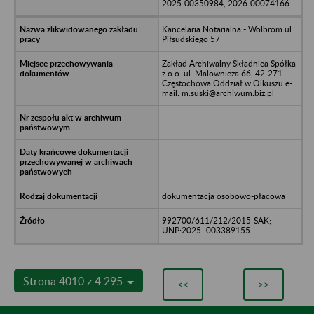
2025-00350984, 2026-00074166
Kancelaria Notarialna - Wolbrom ul.
Piłsudskiego 57
Zakład Archiwalny Składnica Spółka
z o.o. ul. Malownicza 66, 42-271
Częstochowa Oddział w Olkuszu e-
mail: m.suski@archiwum.biz.pl
dokumentacja osobowo-płacowa
992700/611/212/2015-SAK;
UNP:2025- 003389155
Strona 4010 z 4 295
<<
>>