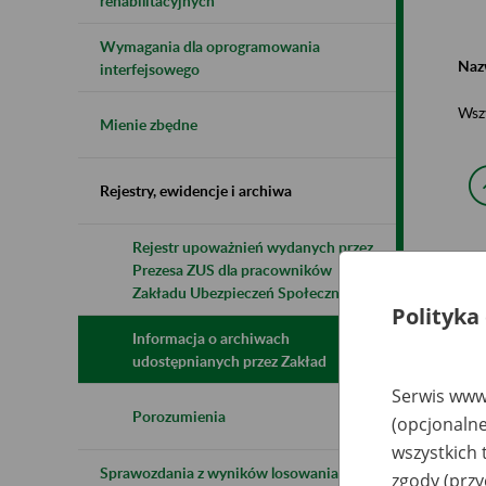
rehabilitacyjnych
Wymagania dla oprogramowania
Naz
interfejsowego
Wsz
Mienie zbędne
Rejestry, ewidencje i archiwa
Rejestr upoważnień wydanych przez
Prezesa ZUS dla pracowników
N
z
Zakładu Ubezpieczeń Społecznych
z
Polityka
Informacja o archiwach
udostępnianych przez Zakład
Wo
Serwis www.
Wo
Bu
Porozumienia
(opcjonalne
Ni
Ja
wszystkich 
Ni
Sprawozdania z wyników losowania do
zgody (przy