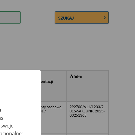
SZUKAJ
rańcowe
Rodzaj
Źródło
ntacji
dokumentacji
owywanej w
ach
owych
dokumenty osobowe:
992700/611/1233/2
e
2014-2019
015-SAK; UNP: 2025-
00251365
as
 swoje
opcjonalne”,