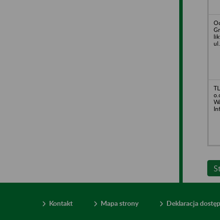
Oc
Gr
li
ul
TL
o.
Wa
In
S
Kontakt
Mapa strony
Deklaracja dostę