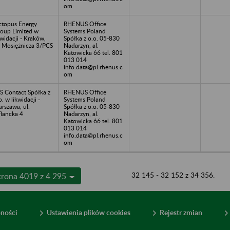
om
topus Energy
RHENUS Office
oup Limited w
Systems Poland
kwidacji - Kraków,
Spółka z o.o. 05-830
. Mosiężnicza 3/PCS
Nadarzyn, al.
Katowicka 66 tel. 801
013 014
info.data@pl.rhenus.c
om
S Contact Spółka z
RHENUS Office
o. w likwidacji -
Systems Poland
rszawa, ul.
Spółka z o.o. 05-830
flancka 4
Nadarzyn, al.
Katowicka 66 tel. 801
013 014
info.data@pl.rhenus.c
om
32 145 - 32 152 z 34 356.
trona 4019 z 4 295
pności
Ustawienia plików cookies
Rejestr zmian