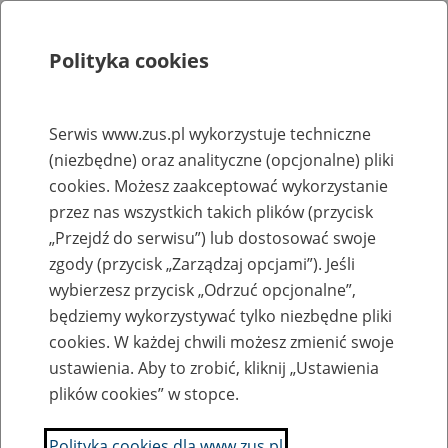
Polityka cookies
Szukaj
Menu
Serwis www.zus.pl wykorzystuje techniczne
(niezbędne) oraz analityczne (opcjonalne) pliki
Rejestry, ewidencje i archiwa
cookies. Możesz zaakceptować wykorzystanie
Baza zlikwidowanych lub
przez nas wszystkich takich plików (przycisk
„Przejdź do serwisu”) lub dostosować swoje
przekształconych zakładów pracy
zgody (przycisk „Zarządzaj opcjami”). Jeśli
wybierzesz przycisk „Odrzuć opcjonalne”,
Nazwa zakładu pracy:
będziemy wykorzystywać tylko niezbędne pliki
cookies. W każdej chwili możesz zmienić swoje
ustawienia. Aby to zrobić, kliknij „Ustawienia
plików cookies” w stopce.
SZUKAJ
Polityka cookies dla www.zus.pl