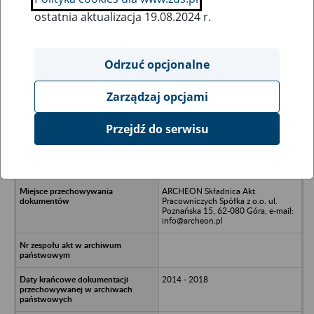
ostatnia aktualizacja 19.08.2024 r.
Wszystkie uwagi można przesyłać poprzez
formularz
Odrzuć opcjonalne
Zarządzaj opcjami
Ukryj wszystkie pozycje bazy
Przejdź do serwisu
ORANGEBLUE BPO Sp. z o.o. w
likwidacji - Poznań, ul. Żmigrodzka
41/49
ARCHEON Składnica Akt
Pracowniczych Spółka z o.o. ul.
Poznańska 15, 62-080 Góra, e-mail:
info@archeon.pl
2014 - 2018