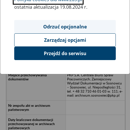
ostatnia aktualizacja 19.08.2024 r.
Wszystkie uwagi można przesyłać poprzez
formularz
Odrzuć opcjonalne
Zarządzaj opcjami
Ukryj wszystkie pozycje bazy
Przejdź do serwisu
CS Szkolenie i Doradztwo Sp. z o.o. -
Warszawa, ul. Minerska 16
PKP S.A. Centrala Biuro Spraw
Pracowniczych; Zamiejscowy
Wydział Dokumentacji w Sosnowcu
– Sosnowiec, ul. Niepodległości 31,
tel. + 48 32 710 46 01-03 w. 111; e-
mail: archiwum.sosnowiec@pkp.pl