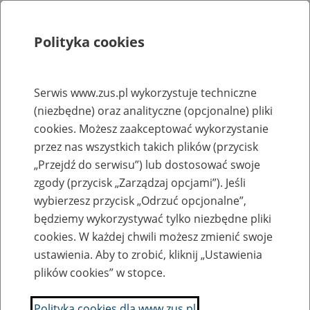
Polityka cookies
Szukaj
Menu
Serwis www.zus.pl wykorzystuje techniczne
(niezbędne) oraz analityczne (opcjonalne) pliki
Rejestry, ewidencje i archiwa
cookies. Możesz zaakceptować wykorzystanie
Baza zlikwidowanych lub
przez nas wszystkich takich plików (przycisk
„Przejdź do serwisu”) lub dostosować swoje
przekształconych zakładów pracy
zgody (przycisk „Zarządzaj opcjami”). Jeśli
wybierzesz przycisk „Odrzuć opcjonalne”,
Nazwa zakładu pracy:
będziemy wykorzystywać tylko niezbędne pliki
cookies. W każdej chwili możesz zmienić swoje
ustawienia. Aby to zrobić, kliknij „Ustawienia
plików cookies” w stopce.
SZUKAJ
Polityka cookies dla www.zus.pl