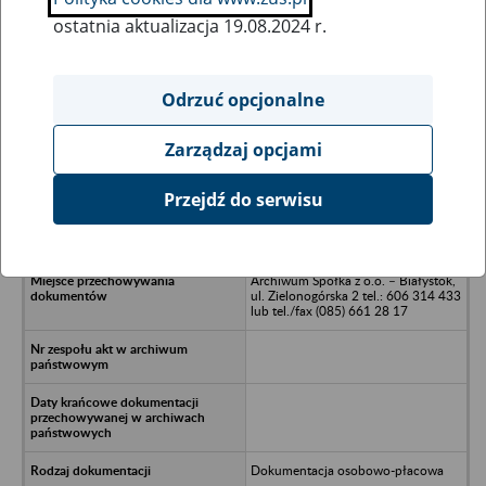
ostatnia aktualizacja 19.08.2024 r.
Wszystkie uwagi można przesyłać poprzez
formularz
Odrzuć opcjonalne
Zarządzaj opcjami
Ukryj wszystkie pozycje bazy
Przejdź do serwisu
SKR Raczki
Archiwum Spółka z o.o. – Białystok,
ul. Zielonogórska 2 tel.: 606 314 433
lub tel./fax (085) 661 28 17
Dokumentacja osobowo-płacowa