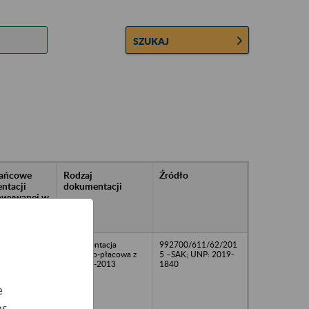
SZUKAJ
rańcowe
Rodzaj
Źródło
ntacji
dokumentacji
owywanej w
ach
owych
Dokumentacja
992700/611/62/201
osobowo-płacowa z
5 –SAK; UNP: 2019-
lat 2009-2013
1840
e
as