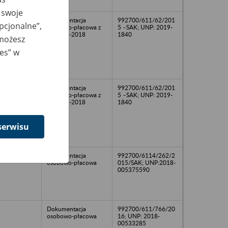
 swoje
Dokumentacja
992700/611/62/201
opcjonalne”,
osobowo-płacowa z
5 –SAK; UNP: 2019-
lat 2002-2018
1840
 możesz
ies” w
Dokumentacja
992700/611/62/201
osobowo-płacowa z
5 –SAK; UNP: 2019-
lat 1999-2018
1840
serwisu
Dokumentacja
992700/6114/262/2
osobowo-płacowa
015/SAK; UNP:2018-
005375590
Dokumentacja
992700/611/766/20
osobowo-płacowa
16; UNP: 2018-
00533285