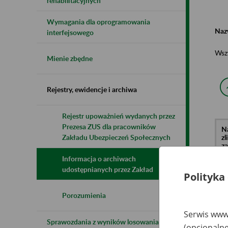
rehabilitacyjnych
Wymagania dla oprogramowania
Naz
interfejsowego
Wsz
Mienie zbędne
Rejestry, ewidencje i archiwa
Rejestr upoważnień wydanych przez
Prezesa ZUS dla pracowników
N
z
Zakładu Ubezpieczeń Społecznych
z
Informacja o archiwach
udostępnianych przez Zakład
Polityka
C
Sp
Gó
Porozumienia
2
Serwis www.
Sprawozdania z wyników losowania do
(opcjonalne