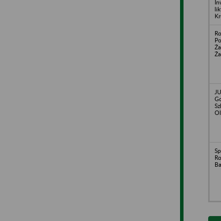
In
li
Kr
Ro
Po
Ża
Ża
J
Go
Sz
Ol
Sp
Ro
Ba