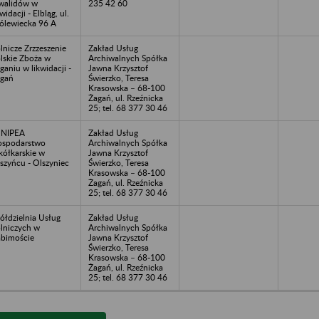
walidów w
235 42 60
kwidacji - Elbląg, ul.
ólewiecka 96 A
lnicze Zrzzeszenie
Zakład Usług
lskie Zboża w
Archiwalnych Spółka
ganiu w likwidacji -
Jawna Krzysztof
gań
Świerzko, Teresa
Krasowska – 68-100
Żagań, ul. Rzeźnicka
25; tel. 68 377 30 46
UNIPEA
Zakład Usług
spodarstwo
Archiwalnych Spółka
kółkarskie w
Jawna Krzysztof
szyńcu - Olszyniec
Świerzko, Teresa
Krasowska – 68-100
Żagań, ul. Rzeźnicka
25; tel. 68 377 30 46
ółdzielnia Usług
Zakład Usług
lniczych w
Archiwalnych Spółka
bimoście
Jawna Krzysztof
Świerzko, Teresa
Krasowska – 68-100
Żagań, ul. Rzeźnicka
25; tel. 68 377 30 46