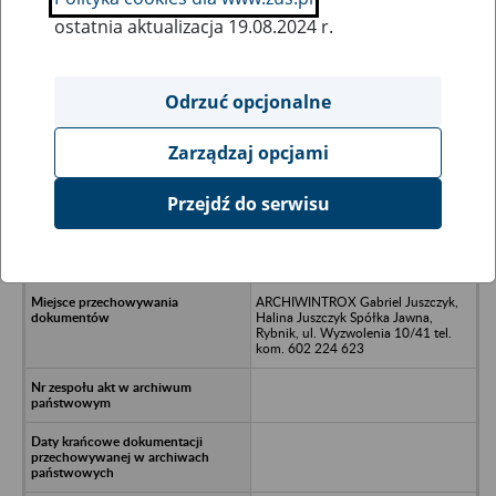
ostatnia aktualizacja 19.08.2024 r.
Wszystkie uwagi można przesyłać poprzez
formularz
Odrzuć opcjonalne
Zarządzaj opcjami
Ukryj wszystkie pozycje bazy
Przejdź do serwisu
Spółdzielnia Rzemieślnicza
Wielobranżowa - Wodzisław, ul.
Zamkowa 4
ARCHIWINTROX Gabriel Juszczyk,
Halina Juszczyk Spółka Jawna,
Rybnik, ul. Wyzwolenia 10/41 tel.
kom. 602 224 623