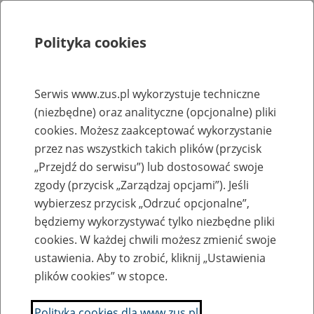
Polityka cookies
Szukaj
Menu
Serwis www.zus.pl wykorzystuje techniczne
(niezbędne) oraz analityczne (opcjonalne) pliki
Rejestry, ewidencje i archiwa
cookies. Możesz zaakceptować wykorzystanie
Baza zlikwidowanych lub
przez nas wszystkich takich plików (przycisk
„Przejdź do serwisu”) lub dostosować swoje
przekształconych zakładów pracy
zgody (przycisk „Zarządzaj opcjami”). Jeśli
wybierzesz przycisk „Odrzuć opcjonalne”,
Nazwa zakładu pracy:
będziemy wykorzystywać tylko niezbędne pliki
cookies. W każdej chwili możesz zmienić swoje
ustawienia. Aby to zrobić, kliknij „Ustawienia
plików cookies” w stopce.
SZUKAJ
Polityka cookies dla www.zus.pl