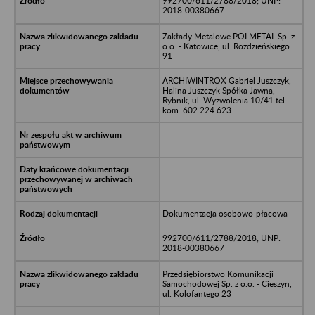
992700/611/2788/2018; UNP:
2018-00380667
Zakłady Metalowe POLMETAL Sp. z
o.o. - Katowice, ul. Rozdzieńskiego
91
ARCHIWINTROX Gabriel Juszczyk,
Halina Juszczyk Spółka Jawna,
Rybnik, ul. Wyzwolenia 10/41 tel.
kom. 602 224 623
Dokumentacja osobowo-płacowa
992700/611/2788/2018; UNP:
2018-00380667
Przedsiębiorstwo Komunikacji
Samochodowej Sp. z o.o. - Cieszyn,
ul. Kolofantego 23