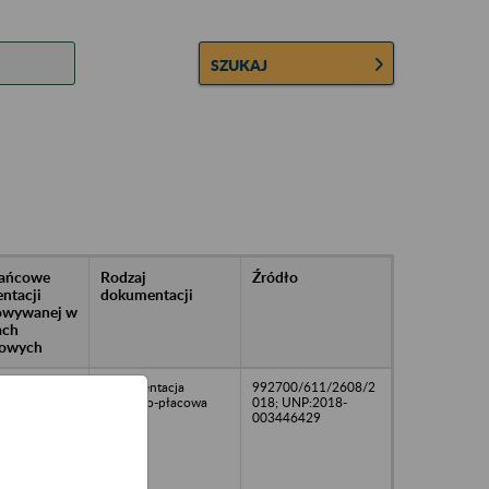
SZUKAJ
rańcowe
Rodzaj
Źródło
ntacji
dokumentacji
owywanej w
ach
owych
Dokumentacja
992700/611/2608/2
osobowo-płacowa
018; UNP:2018-
003446429