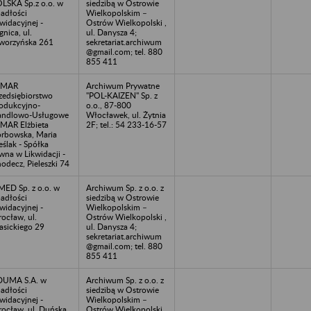
LSKA Sp.z o.o. w
siedzibą w Ostrowie
adłości
Wielkopolskim –
kwidacyjnej -
Ostrów Wielkopolski ,
gnica, ul.
ul. Danysza 4;
worzyńska 261
sekretariat.archiwum
@gmail.com; tel. 880
855 411
LMAR
Archiwum Prywatne
zedsiębiorstwo
"POL-KAIZEN" Sp. z
odukcyjno-
o.o., 87-800
andlowo-Usługowe
Włocławek, ul. Żytnia
MAR Elżbieta
2F; tel.: 54 233-16-57
rbowska, Maria
eślak - Spółka
wna w Likwidacji -
odecz, Pieleszki 74
MED Sp. z o.o. w
Archiwum Sp. z o.o. z
adłości
siedzibą w Ostrowie
kwidacyjnej -
Wielkopolskim –
ocław, ul.
Ostrów Wielkopolski ,
asickiego 29
ul. Danysza 4;
sekretariat.archiwum
@gmail.com; tel. 880
855 411
DUMA S.A. w
Archiwum Sp. z o.o. z
adłości
siedzibą w Ostrowie
kwidacyjnej -
Wielkopolskim –
ocław, ul. Duńska
Ostrów Wielkopolski ,