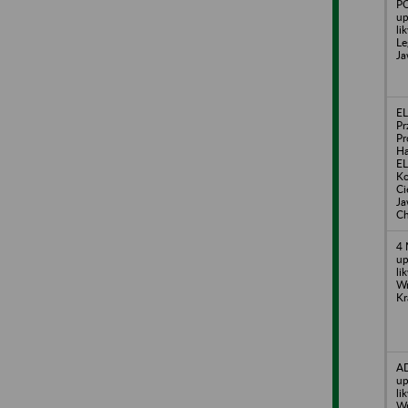
PO
up
li
Le
Ja
E
Pr
Pr
H
EL
Ko
Ci
Ja
Ch
4 
up
li
Wr
Kr
A
up
li
Wr