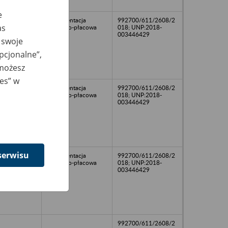
e
Dokumentacja
992700/611/2608/2
as
osobowo-płacowa
018; UNP:2018-
003446429
 swoje
opcjonalne”,
 możesz
ies” w
Dokumentacja
992700/611/2608/2
osobowo-płacowa
018; UNP:2018-
003446429
serwisu
Dokumentacja
992700/611/2608/2
osobowo-płacowa
018; UNP:2018-
003446429
992700/611/2608/2