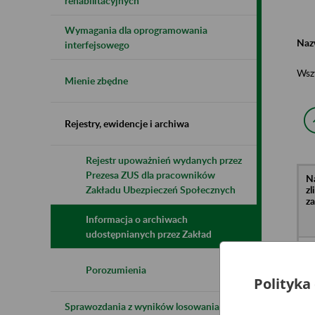
rehabilitacyjnych
Wymagania dla oprogramowania
Naz
interfejsowego
Wsz
Mienie zbędne
Rejestry, ewidencje i archiwa
Rejestr upoważnień wydanych przez
Prezesa ZUS dla pracowników
N
z
Zakładu Ubezpieczeń Społecznych
z
Informacja o archiwach
udostępnianych przez Zakład
Kl
o.
li
Porozumienia
Wr
Polityka
Dr
Sprawozdania z wyników losowania do