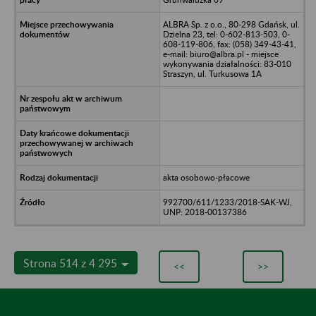
ALBRA Sp. z o.o., 80-298 Gdańsk, ul.
Dzielna 23, tel: 0-602-813-503, 0-
608-119-806, fax: (058) 349-43-41,
e-mail: biuro@albra.pl - miejsce
wykonywania działalności: 83-010
Straszyn, ul. Turkusowa 1A
akta osobowo-płacowe
992700/611/1233/2018-SAK-WJ,
UNP: 2018-00137386
Strona 514 z 4 295
<<
>>