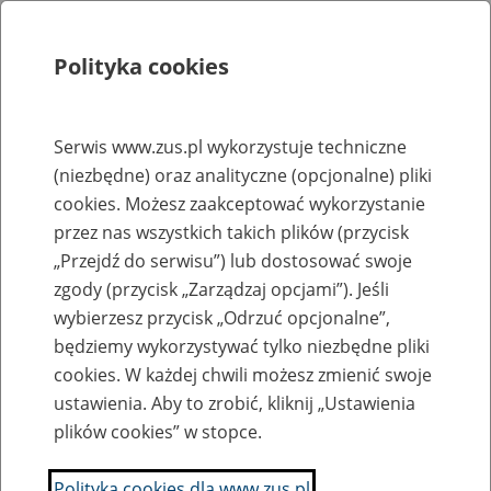
Polityka cookies
Szukaj
Menu
Serwis www.zus.pl wykorzystuje techniczne
(niezbędne) oraz analityczne (opcjonalne) pliki
Rejestry, ewidencje i archiwa
cookies. Możesz zaakceptować wykorzystanie
Baza zlikwidowanych lub
przez nas wszystkich takich plików (przycisk
„Przejdź do serwisu”) lub dostosować swoje
przekształconych zakładów pracy
zgody (przycisk „Zarządzaj opcjami”). Jeśli
wybierzesz przycisk „Odrzuć opcjonalne”,
Nazwa zakładu pracy:
będziemy wykorzystywać tylko niezbędne pliki
cookies. W każdej chwili możesz zmienić swoje
ustawienia. Aby to zrobić, kliknij „Ustawienia
plików cookies” w stopce.
SZUKAJ
Polityka cookies dla www.zus.pl