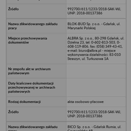
992700/611/1233/2018-SAK-WJ,
UNP: 2018-00137386
BLOK-BUD Sp. z o.o. - Gdańsk, ul.
Marynarki Polskiej
ALBRA Sp. z o.o., 80-298 Gdańsk, ul.
Dzielna 23, tel: 0-602-813-503, 0-
608-119-806, fax: (058) 349-43-41,
e-mail: biuro@albra.pl - miejsce
wykonywania działalności: 83-010
Straszyn, ul. Turkusowa 1A
akta osobowo-płacowe
992700/611/1233/2018-SAK-WJ,
UNP: 2018-00137386
BICO Sp. z o.o. - Gdańsk Rumia, ul.
Grunwaldzka 69