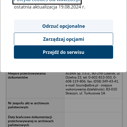
ostatnia aktualizacja 19.08.2024 r.
Wszystkie uwagi można przesyłać poprzez
formularz
Odrzuć opcjonalne
Zarządzaj opcjami
Ukryj wszystkie pozycje bazy
Przejdź do serwisu
CREST Sp. z o.o. - Gdańsk, ul.
Grunwaldzka 131
ALBRA Sp. z o.o., 80-298 Gdańsk, ul.
Dzielna 23, tel: 0-602-813-503, 0-
608-119-806, fax: (058) 349-43-41,
e-mail: biuro@albra.pl - miejsce
wykonywania działalności: 83-010
Straszyn, ul. Turkusowa 1A