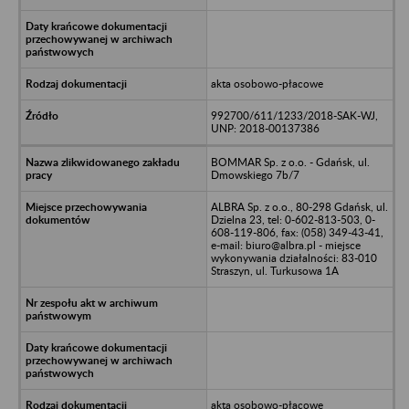
akta osobowo-płacowe
992700/611/1233/2018-SAK-WJ,
UNP: 2018-00137386
BOMMAR Sp. z o.o. - Gdańsk, ul.
Dmowskiego 7b/7
ALBRA Sp. z o.o., 80-298 Gdańsk, ul.
Dzielna 23, tel: 0-602-813-503, 0-
608-119-806, fax: (058) 349-43-41,
e-mail: biuro@albra.pl - miejsce
wykonywania działalności: 83-010
Straszyn, ul. Turkusowa 1A
akta osobowo-płacowe