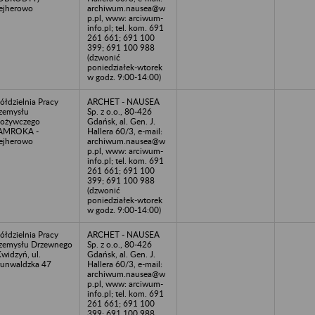
ejherowo
archiwum.nausea@w
p.pl, www: arciwum-
info.pl; tel. kom. 691
261 661; 691 100
399; 691 100 988
(dzwonić
poniedziałek-wtorek
w godz. 9:00-14:00)
ółdzielnia Pracy
ARCHET - NAUSEA
zemysłu
Sp. z o.o., 80-426
ożywczego
Gdańsk, al. Gen. J.
AMROKA -
Hallera 60/3, e-mail:
ejherowo
archiwum.nausea@w
p.pl, www: arciwum-
info.pl; tel. kom. 691
261 661; 691 100
399; 691 100 988
(dzwonić
poniedziałek-wtorek
w godz. 9:00-14:00)
ółdzielnia Pracy
ARCHET - NAUSEA
zemysłu Drzewnego
Sp. z o.o., 80-426
Kwidzyń, ul.
Gdańsk, al. Gen. J.
unwaldzka 47
Hallera 60/3, e-mail:
archiwum.nausea@w
p.pl, www: arciwum-
info.pl; tel. kom. 691
261 661; 691 100
399; 691 100 988