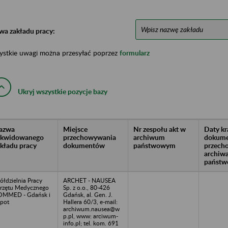
wa zakładu pracy:
ystkie uwagi można przesyłać poprzez
formularz
Ukryj wszystkie pozycje bazy
azwa
Miejsce
Nr zespołu akt w
Daty k
likwidowanego
przechowywania
archiwum
dokume
akładu pracy
dokumentów
państwowym
przech
archiw
państw
ółdzielnia Pracy
ARCHET - NAUSEA
rzętu Medycznego
Sp. z o.o., 80-426
OMMED - Gdańsk i
Gdańsk, al. Gen. J.
pot
Hallera 60/3, e-mail:
archiwum.nausea@w
p.pl, www: arciwum-
info.pl; tel. kom. 691