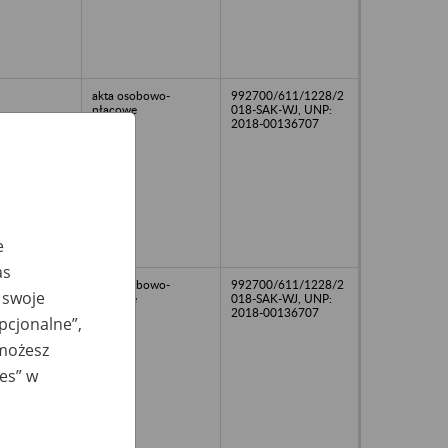
akta osobowo-
992700/611/1228/2
płacowe
018-SAK-WJ, UNP:
2018-00136707
e
as
akta osobowo-
992700/611/1228/2
 swoje
płacowe
018-SAK-WJ, UNP:
2018-00136707
opcjonalne”,
 możesz
ies” w