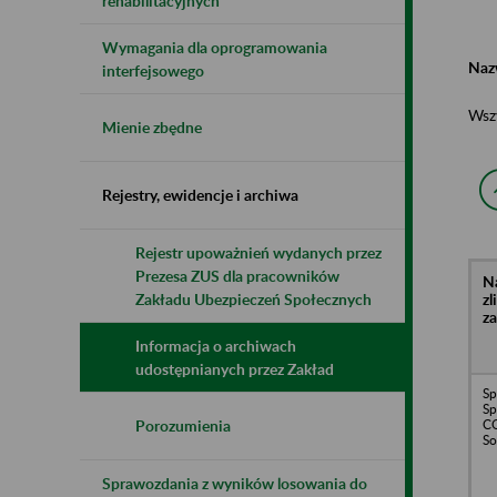
rehabilitacyjnych
Wymagania dla oprogramowania
Naz
interfejsowego
Wsz
Mienie zbędne
Rejestry, ewidencje i archiwa
Rejestr upoważnień wydanych przez
Prezesa ZUS dla pracowników
N
z
Zakładu Ubezpieczeń Społecznych
z
Informacja o archiwach
udostępnianych przez Zakład
Sp
Sp
C
Porozumienia
So
Sprawozdania z wyników losowania do