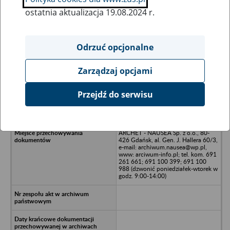
ostatnia aktualizacja 19.08.2024 r.
Wszystkie uwagi można przesyłać poprzez
formularz
Odrzuć opcjonalne
Zarządzaj opcjami
Ukryj wszystkie pozycje bazy
Przejdź do serwisu
BAŁTYK S.A. Stocznia w Gdańsku,
80-702 Gdańsk, ul. Rybitwy 4
ARCHET - NAUSEA Sp. z o.o., 80-
426 Gdańsk, al. Gen. J. Hallera 60/3,
e-mail: archiwum.nausea@wp.pl,
www: arciwum-info.pl; tel. kom. 691
261 661; 691 100 399; 691 100
988 (dzwonić poniedziałek-wtorek w
godz. 9:00-14:00)