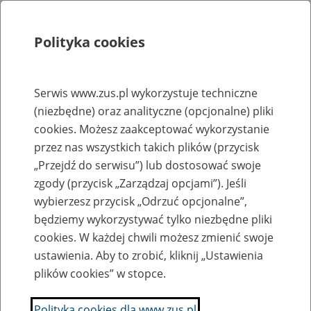
Polityka cookies
Szukaj
Menu
Serwis www.zus.pl wykorzystuje techniczne
(niezbędne) oraz analityczne (opcjonalne) pliki
Rejestry, ewidencje i archiwa
cookies. Możesz zaakceptować wykorzystanie
Baza zlikwidowanych lub
przez nas wszystkich takich plików (przycisk
„Przejdź do serwisu”) lub dostosować swoje
przekształconych zakładów pracy
zgody (przycisk „Zarządzaj opcjami”). Jeśli
wybierzesz przycisk „Odrzuć opcjonalne”,
Nazwa zakładu pracy:
będziemy wykorzystywać tylko niezbędne pliki
cookies. W każdej chwili możesz zmienić swoje
ustawienia. Aby to zrobić, kliknij „Ustawienia
plików cookies” w stopce.
SZUKAJ
Polityka cookies dla www.zus.pl