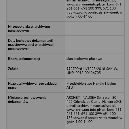
e-mail: archiwum.nausea@wp.pl,
www: arciwum-info.pl; tel. kom. 691
261 661; 691 100 399; 691 100
988 (dzwonić poniedziałek-wtorek w
godz. 9:00-14:00)
akta osobowo-płacowe
992700/611/1228/2018-SAK-WJ,
UNP: 2018-00136705
Przedsiębiorstwo Handlu i Usług
ATUT
ARCHET - NAUSEA Sp. z o.o., 80-
426 Gdańsk, al. Gen. J. Hallera 60/3,
e-mail: archiwum.nausea@wp.pl,
www: arciwum-info.pl; tel. kom. 691
261 661; 691 100 399; 691 100
988 (dzwonić poniedziałek-wtorek w
godz. 9:00-14:00