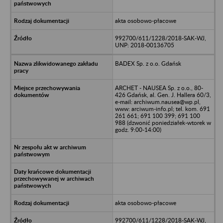
akta osobowo-płacowe
992700/611/1228/2018-SAK-WJ,
UNP: 2018-00136705
BADEX Sp. z o.o. Gdańsk
ARCHET - NAUSEA Sp. z o.o., 80-
426 Gdańsk, al. Gen. J. Hallera 60/3,
e-mail: archiwum.nausea@wp.pl,
www: arciwum-info.pl; tel. kom. 691
261 661; 691 100 399; 691 100
988 (dzwonić poniedziałek-wtorek w
godz. 9:00-14:00)
akta osobowo-płacowe
992700/611/1228/2018-SAK-WJ,