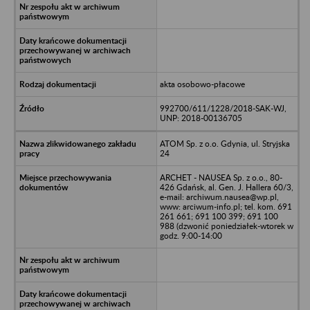
akta osobowo-płacowe
992700/611/1228/2018-SAK-WJ,
UNP: 2018-00136705
ATOM Sp. z o.o. Gdynia, ul. Stryjska
24
ARCHET - NAUSEA Sp. z o.o., 80-
426 Gdańsk, al. Gen. J. Hallera 60/3,
e-mail: archiwum.nausea@wp.pl,
www: arciwum-info.pl; tel. kom. 691
261 661; 691 100 399; 691 100
988 (dzwonić poniedziałek-wtorek w
godz. 9:00-14:00