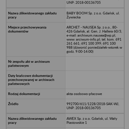
UNP: 2018-00136705
BABY BOOM Sp. z o.o. Gdańsk, ul.
Żywiecka
ARCHET - NAUSEA Sp. z o.o., 80-
426 Gdańsk, al. Gen. J. Hallera 60/3,
e-mail: archiwum.nausea@wp.pl,
www: arciwum-info.pl; tel. kom. 691
261 661; 691 100 399; 691 100
988 (dzwonić poniedziałek-wtorek w
godz. 9:00-14:00)
akta osobowo-płacowe
992700/611/1228/2018-SAK-WJ,
UNP: 2018-00136705
AWEX Sp. z o.o. Gdańsk, ul. Wały
Piastowskie 1