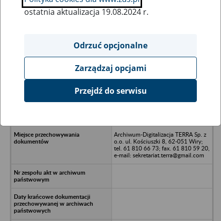
ostatnia aktualizacja 19.08.2024 r.
Wszystkie uwagi można przesyłać poprzez
formularz
Odrzuć opcjonalne
Zarządzaj opcjami
Ukryj wszystkie pozycje bazy
Przejdź do serwisu
Link Work Agency Sp. z o.o. -
Wrocław, ul. Aleksandra
Ostrowskiego 30
Archiwum-Digitalizacja TERRA Sp. z
o.o. ul. Kościuszki 8, 62-051 Wiry;
tel. 61 810 66 73; fax. 61 810 59 20,
e-mail: sekretariat.terra@gmail.com