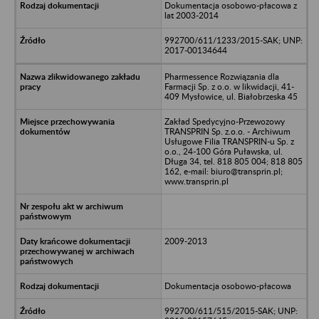
Dokumentacja osobowo-płacowa z
lat 2003-2014
992700/611/1233/2015-SAK; UNP:
2017-00134644
Pharmessence Rozwiązania dla
Farmacji Sp. z o.o. w likwidacji, 41-
409 Mysłowice, ul. Białobrzeska 45
Zakład Spedycyjno-Przewozowy
TRANSPRIN Sp. z.o.o. - Archiwum
Usługowe Filia TRANSPRIN-u Sp. z
o.o., 24-100 Góra Puławska, ul.
Długa 34, tel. 818 805 004; 818 805
162, e-mail: biuro@transprin.pl;
www.transprin.pl
2009-2013
Dokumentacja osobowo-płacowa
992700/611/515/2015-SAK; UNP: