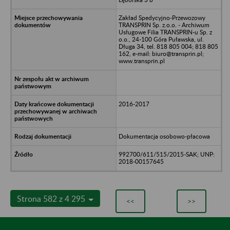
Zakład Spedycyjno-Przewozowy
TRANSPRIN Sp. z.o.o. - Archiwum
Usługowe Filia TRANSPRIN-u Sp. z
o.o., 24-100 Góra Puławska, ul.
Długa 34, tel. 818 805 004; 818 805
162, e-mail: biuro@transprin.pl;
www.transprin.pl
2016-2017
Dokumentacja osobowo-płacowa
992700/611/515/2015-SAK; UNP:
2018-00157645
Strona 582 z 4 295
<<
>>