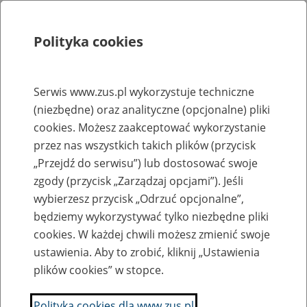
Polityka cookies
Szukaj
Menu
Serwis www.zus.pl wykorzystuje techniczne
(niezbędne) oraz analityczne (opcjonalne) pliki
Rejestry, ewidencje i archiwa
cookies. Możesz zaakceptować wykorzystanie
Baza zlikwidowanych lub
przez nas wszystkich takich plików (przycisk
„Przejdź do serwisu”) lub dostosować swoje
przekształconych zakładów pracy
zgody (przycisk „Zarządzaj opcjami”). Jeśli
wybierzesz przycisk „Odrzuć opcjonalne”,
Nazwa zakładu pracy:
będziemy wykorzystywać tylko niezbędne pliki
cookies. W każdej chwili możesz zmienić swoje
ustawienia. Aby to zrobić, kliknij „Ustawienia
plików cookies” w stopce.
SZUKAJ
Polityka cookies dla www.zus.pl