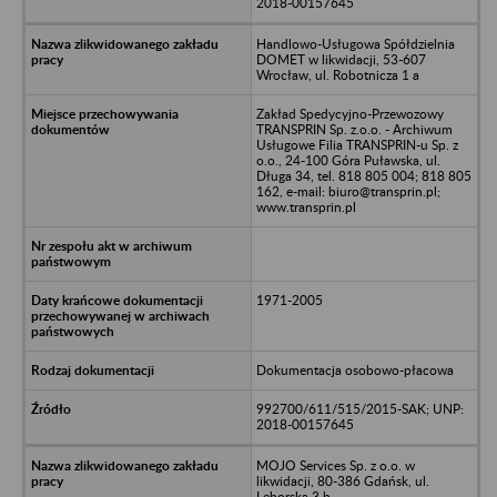
2018-00157645
Handlowo-Usługowa Spółdzielnia
DOMET w likwidacji, 53-607
Wrocław, ul. Robotnicza 1 a
Zakład Spedycyjno-Przewozowy
TRANSPRIN Sp. z.o.o. - Archiwum
Usługowe Filia TRANSPRIN-u Sp. z
o.o., 24-100 Góra Puławska, ul.
Długa 34, tel. 818 805 004; 818 805
162, e-mail: biuro@transprin.pl;
www.transprin.pl
1971-2005
Dokumentacja osobowo-płacowa
992700/611/515/2015-SAK; UNP:
2018-00157645
MOJO Services Sp. z o.o. w
likwidacji, 80-386 Gdańsk, ul.
Lęborska 3 b