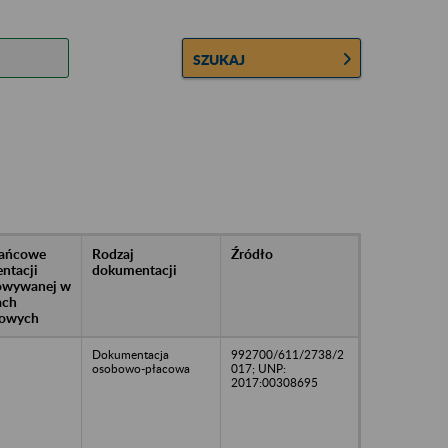
SZUKAJ
rańcowe
Rodzaj
Źródło
ntacji
dokumentacji
owywanej w
ach
owych
Dokumentacja
992700/611/2738/2
osobowo-płacowa
017; UNP:
2017:00308695