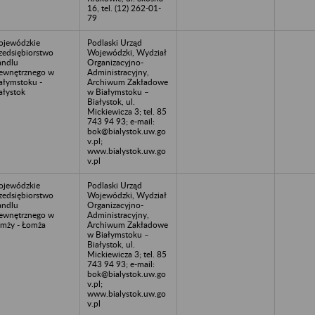
16, tel. (12) 262-01-
79
jewódzkie
Podlaski Urząd
zedsiębiorstwo
Wojewódzki, Wydział
ndlu
Organizacyjno-
wnętrznego w
Administracyjny,
ałymstoku -
Archiwum Zakładowe
ałystok
w Białymstoku –
Białystok, ul.
Mickiewicza 3; tel. 85
743 94 93; e-mail:
bok@bialystok.uw.go
v.pl;
www.bialystok.uw.go
v.pl
jewódzkie
Podlaski Urząd
zedsiębiorstwo
Wojewódzki, Wydział
ndlu
Organizacyjno-
wnętrznego w
Administracyjny,
mży - Łomża
Archiwum Zakładowe
w Białymstoku –
Białystok, ul.
Mickiewicza 3; tel. 85
743 94 93; e-mail:
bok@bialystok.uw.go
v.pl;
www.bialystok.uw.go
v.pl