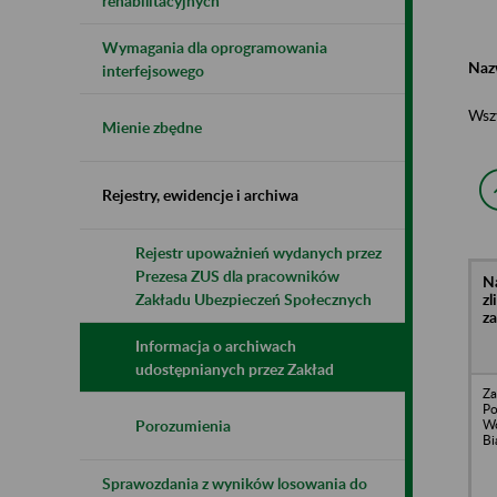
rehabilitacyjnych
Wymagania dla oprogramowania
Naz
interfejsowego
Wsz
Mienie zbędne
Rejestry, ewidencje i archiwa
Rejestr upoważnień wydanych przez
Prezesa ZUS dla pracowników
N
z
Zakładu Ubezpieczeń Społecznych
z
Informacja o archiwach
udostępnianych przez Zakład
Za
Po
Wo
Porozumienia
Bi
Sprawozdania z wyników losowania do