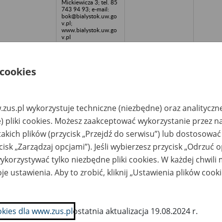
Mickiewicza 3; tel. 85
743 94 93; e-mail:
bok@bialystok.uw.go
v.pl;
www.bialystok.uw.go
v.pl
kład Obsługi
Podlaski Urząd
zędu
Wojewódzki, Wydział
jewódzkiego w
Organizacyjno-
 cookies
wałkach
Administracyjny,
Archiwum Zakładowe
w Białymstoku –
Białystok, ul.
Mickiewicza 3; tel. 85
zus.pl wykorzystuje techniczne (niezbędne) oraz analityczn
743 94 93; e-mail:
bok@bialystok.uw.go
) pliki cookies. Możesz zaakceptować wykorzystanie przez n
v.pl;
www.bialystok.uw.go
takich plików (przycisk „Przejdź do serwisu”) lub dostosować
v.pl
cisk „Zarządzaj opcjami”). Jeśli wybierzesz przycisk „Odrzuć 
jewódzkie
Podlaski Urząd
korzystywać tylko niezbędne pliki cookies. W każdej chwili
zedsiębiorstwo
Wojewódzki, Wydział
ndlu
Organizacyjno-
je ustawienia. Aby to zrobić, kliknij „Ustawienia plików cook
wnętrznego w
Administracyjny,
gorzewie
Archiwum Zakładowe
w Białymstoku –
Białystok, ul.
Mickiewicza 3; tel. 85
okies dla www.zus.pl
ostatnia aktualizacja 19.08.2024 r.
743 94 93; e-mail:
bok@bialystok.uw.go