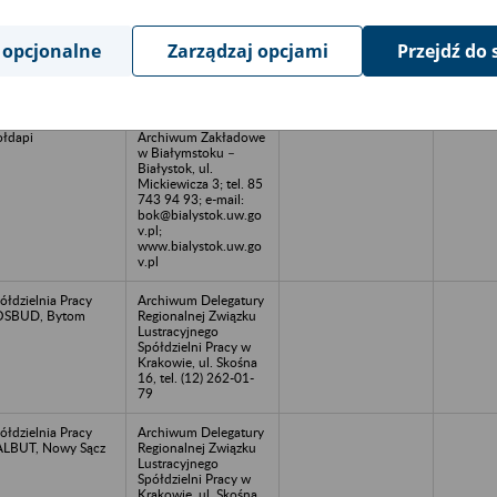
v.pl;
www.bialystok.uw.go
v.pl
 opcjonalne
Zarządzaj opcjami
Przejdź do 
jewódzkie
Podlaski Urząd
zedsiębiorstwo
Wojewódzki, Wydział
ndlu
Organizacyjno-
wnętrznego w
Administracyjny,
łdapi
Archiwum Zakładowe
w Białymstoku –
Białystok, ul.
Mickiewicza 3; tel. 85
743 94 93; e-mail:
bok@bialystok.uw.go
v.pl;
www.bialystok.uw.go
v.pl
ółdzielnia Pracy
Archiwum Delegatury
OSBUD, Bytom
Regionalnej Związku
Lustracyjnego
Spółdzielni Pracy w
Krakowie, ul. Skośna
16, tel. (12) 262-01-
79
ółdzielnia Pracy
Archiwum Delegatury
LBUT, Nowy Sącz
Regionalnej Związku
Lustracyjnego
Spółdzielni Pracy w
Krakowie, ul. Skośna