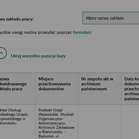
wa zakładu pracy:
ystkie uwagi można przesyłać poprzez
formularz
Ukryj wszystkie pozycje bazy
azwa
Miejsce
Nr zespołu akt w
Daty k
likwidowanego
przechowywania
archiwum
dokume
akładu pracy
dokumentów
państwowym
przech
archiw
państw
kład Obsługi
Podlaski Urząd
dlaskiego Urzędu
Wojewódzki, Wydział
jewódzkiego w
Organizacyjno-
ałymstoku
Administracyjny,
Archiwum Zakładowe
w Białymstoku –
Białystok, ul.