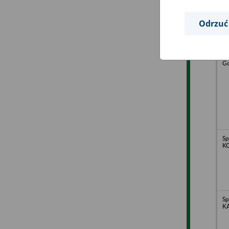
Odrzuć
Wo
Pr
Ha
We
Go
Sp
K
Sp
KA