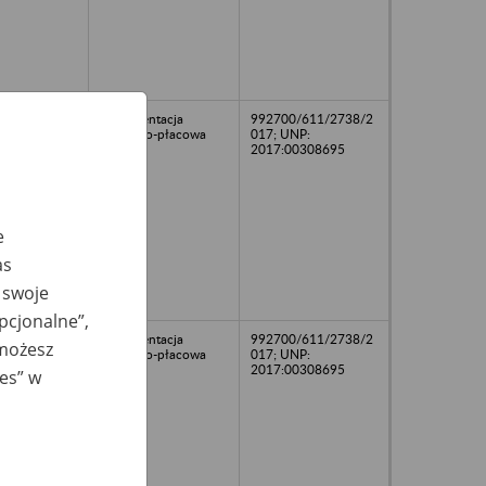
Dokumentacja
992700/611/2738/2
osobowo-płacowa
017; UNP:
2017:00308695
e
as
 swoje
opcjonalne”,
Dokumentacja
992700/611/2738/2
 możesz
osobowo-płacowa
017; UNP:
2017:00308695
ies” w