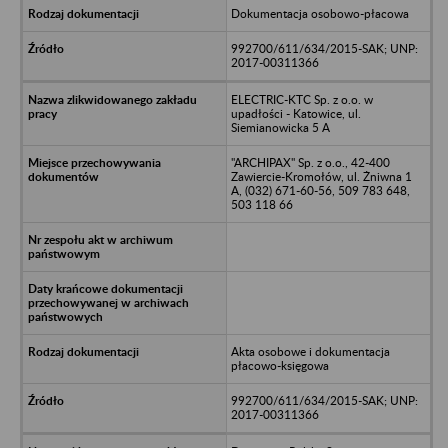
Dokumentacja osobowo-płacowa
992700/611/634/2015-SAK; UNP:
2017-00311366
ELECTRIC-KTC Sp. z o.o. w
upadłości - Katowice, ul.
Siemianowicka 5 A
"ARCHIPAX" Sp. z o.o., 42-400
Zawiercie-Kromołów, ul. Żniwna 1
A, (032) 671-60-56, 509 783 648,
503 118 66
Akta osobowe i dokumentacja
płacowo-księgowa
992700/611/634/2015-SAK; UNP:
2017-00311366