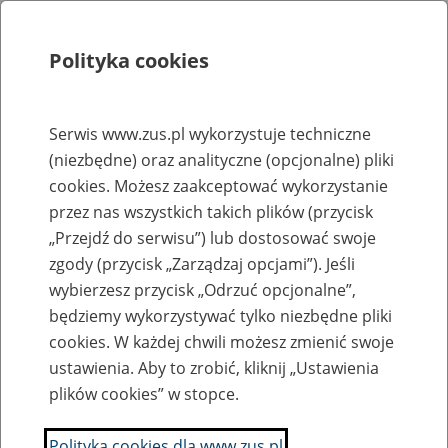
Polityka cookies
Szukaj
Menu
Serwis www.zus.pl wykorzystuje techniczne
(niezbędne) oraz analityczne (opcjonalne) pliki
Rejestry, ewidencje i archiwa
cookies. Możesz zaakceptować wykorzystanie
Baza zlikwidowanych lub
przez nas wszystkich takich plików (przycisk
„Przejdź do serwisu”) lub dostosować swoje
przekształconych zakładów pracy
zgody (przycisk „Zarządzaj opcjami”). Jeśli
wybierzesz przycisk „Odrzuć opcjonalne”,
Nazwa zakładu pracy:
będziemy wykorzystywać tylko niezbędne pliki
cookies. W każdej chwili możesz zmienić swoje
ustawienia. Aby to zrobić, kliknij „Ustawienia
plików cookies” w stopce.
SZUKAJ
Polityka cookies dla www.zus.pl