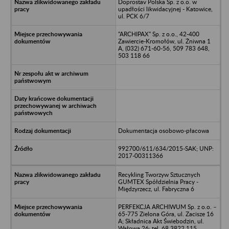
Doprostav Polska Sp. z o.o. w
upadłości likwidacyjnej - Katowice,
ul. PCK 6/7
"ARCHIPAX" Sp. z o.o., 42-400
Zawiercie-Kromołów, ul. Żniwna 1
A, (032) 671-60-56, 509 783 648,
503 118 66
Dokumentacja osobowo-płacowa
992700/611/634/2015-SAK; UNP:
2017-00311366
Recykling Tworzyw Sztucznych
GUMTEX Spółdzielnia Pracy -
Międzyrzecz, ul. Fabryczna 6
PERFEKCJA ARCHIWUM Sp. z o.o. –
65-775 Zielona Góra, ul. Zacisze 16
A; Składnica Akt Świebodzin, ul.
Wałowa 26; tel. 68 3822 115