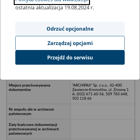
ostatnia aktualizacja 19.08.2024 r.
Wszystkie uwagi można przesyłać poprzez
formularz
Odrzuć opcjonalne
Zarządzaj opcjami
Ukryj wszystkie pozycje bazy
Przejdź do serwisu
EUROTECH Sp. z o.o. w upadłości
likwidacyjnej - Bytom, ul Konstytucji
150
"ARCHIPAX" Sp. z o.o., 42-400
Zawiercie-Kromołów, ul. Żniwna 1
A, (032) 671-60-56, 509 783 648,
503 118 66