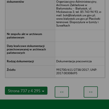
Organizacyjno-Administracyjny,
Archiwum Zakładowe w
Białymstoku – Białystok, ul.
Mickiewicza 3; tel. 85 743 94 93; e-
mail: bok@bialystok.uw.gov.pl;
www.bialystok.uw.gov.pl Placówki
terenowe: Ekspozytura w Łomży i
Suwałkach
Dokumentacja pracownicza
992700/611/2738/2017; UNP:
2017:00308695
Strona 737 z 4 295
<<
>>