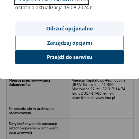
ostatnia aktualizacja 19.08.2024 r.
Wszystkie uwagi można przesyłać poprzez
formularz
Odrzuć opcjonalne
Zarządzaj opcjami
Ukryj wszystkie pozycje bazy
Przejdź do serwisu
P.W. ARMET oraz ARMET-2 S.C.
Artur Kałdonek - Gliwice
Agencja Kapitałowo-Promocyjna
„IBRA” Sp. z o.o. – 41-400
Mysłowice 29; tel. 32 317-14-74,
fax. 32 317-14-86; e-mail:
biuro@ibra.pl; www.ibra.pl