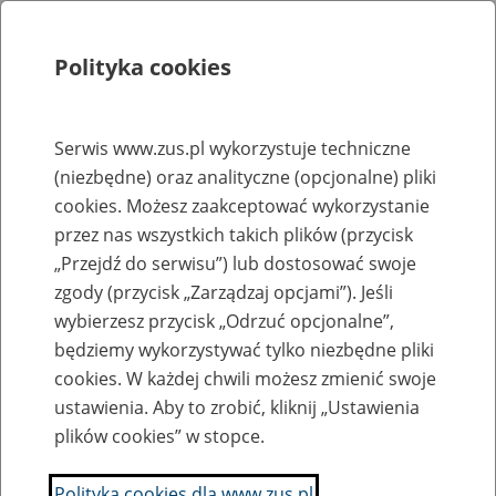
Polityka cookies
Szukaj
Menu
Serwis www.zus.pl wykorzystuje techniczne
(niezbędne) oraz analityczne (opcjonalne) pliki
Rejestry, ewidencje i archiwa
cookies. Możesz zaakceptować wykorzystanie
Baza zlikwidowanych lub
przez nas wszystkich takich plików (przycisk
„Przejdź do serwisu”) lub dostosować swoje
przekształconych zakładów pracy
zgody (przycisk „Zarządzaj opcjami”). Jeśli
wybierzesz przycisk „Odrzuć opcjonalne”,
Nazwa zakładu pracy:
będziemy wykorzystywać tylko niezbędne pliki
cookies. W każdej chwili możesz zmienić swoje
ustawienia. Aby to zrobić, kliknij „Ustawienia
plików cookies” w stopce.
SZUKAJ
Polityka cookies dla www.zus.pl