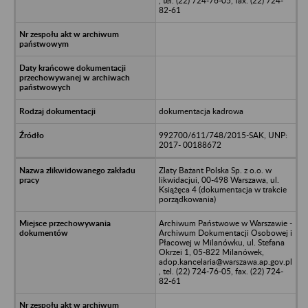
, tel. (22) 724-76-05, fax. (22) 724-
82-61
dokumentacja kadrowa
992700/611/748/2015-SAK, UNP:
2017- 00188672
Zlaty Bażant Polska Sp. z o.o. w
likwidacjui, 00-498 Warszawa, ul.
Książęca 4 (dokumentacja w trakcie
porządkowania)
Archiwum Państwowe w Warszawie -
Archiwum Dokumentacji Osobowej i
Płacowej w Milanówku, ul. Stefana
Okrzei 1, 05-822 Milanówek,
adop.kancelaria@warszawa.ap.gov.pl
, tel. (22) 724-76-05, fax. (22) 724-
82-61