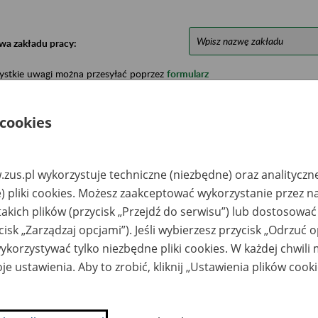
wa zakładu pracy:
ystkie uwagi można przesyłać poprzez
formularz
 cookies
Ukryj wszystkie pozycje bazy
zus.pl wykorzystuje techniczne (niezbędne) oraz analityczn
azwa
Miejsce
Nr zespołu akt w
Daty k
likwidowanego
przechowywania
archiwum
dokume
) pliki cookies. Możesz zaakceptować wykorzystanie przez n
akładu pracy
dokumentów
państwowym
przech
takich plików (przycisk „Przejdź do serwisu”) lub dostosować
archiw
państw
cisk „Zarządzaj opcjami”). Jeśli wybierzesz przycisk „Odrzuć 
korzystywać tylko niezbędne pliki cookies. W każdej chwili
natorium
VITAL TRADING Sp. z
zdrowiskowe OPZZ
o. o. Dast-
je ustawienia. Aby to zrobić, kliknij „Ustawienia plików cook
ŁTYK - Kołobrzeg
archiwum.pl, Toruń,
ul. Mostowa 38/1
drzej Rzeźniczuk -
VITAL TRADING Sp. z
PEX Sp. z o.o. -
o. o. Dast-