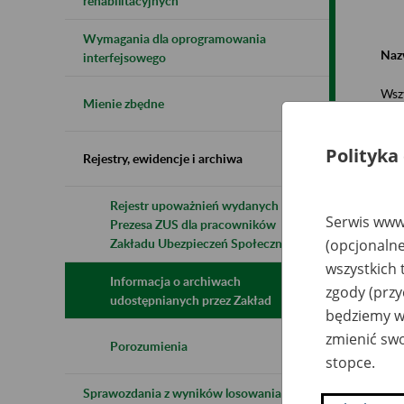
rehabilitacyjnych
Wymagania dla oprogramowania
Naz
interfejsowego
Wsz
Mienie zbędne
Polityka
Rejestry, ewidencje i archiwa
Rejestr upoważnień wydanych przez
Serwis www.
Prezesa ZUS dla pracowników
N
z
Zakładu Ubezpieczeń Społecznych
(opcjonalne
z
wszystkich 
Informacja o archiwach
zgody (przy
udostępnianych przez Zakład
będziemy wy
Sa
U
zmienić swo
BA
Porozumienia
stopce.
An
Sprawozdania z wyników losowania do
TA