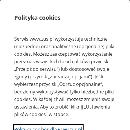
Polityka cookies
Szukaj
Menu
Serwis www.zus.pl wykorzystuje techniczne
(niezbędne) oraz analityczne (opcjonalne) pliki
Struktura ZUS
cookies. Możesz zaakceptować wykorzystanie
Wyszukiwarka oddziałów ZUS
przez nas wszystkich takich plików (przycisk
„Przejdź do serwisu”) lub dostosować swoje
Nie wiesz gdzie jest zlokalizowany oddział lub
zgody (przycisk „Zarządzaj opcjami”). Jeśli
jednostka ZUS? Skorzystaj z wyszukiwarki:
wybierzesz przycisk „Odrzuć opcjonalne”,
będziemy wykorzystywać tylko niezbędne pliki
cookies. W każdej chwili możesz zmienić swoje
Wyszukaj oddział ZUS
ustawienia. Aby to zrobić, kliknij „Ustawienia
właściwy dla miejsca wystawienia zaświadczenia lekarskiego,
plików cookies” w stopce.
siedziby pracodawcy lub miejsca zamieszkania/pobytu osoby
Polityka cookies dla www.zus.pl