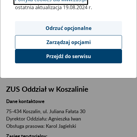
ostatnia aktualizacja 19.08.2024 r.
Wpisz kod pocztowy:
Odrzuć opcjonalne
Zarządzaj opcjami
SZUKAJ
Przejdź do serwisu
Wyszukaj jednostkę terenową ZUS
ZUS Oddział w Koszalinie
Dane kontaktowe
75-434 Koszalin, ul. Juliana Fałata 30
Dyrektor Oddziału: Agnieszka Iwan
Obsługa prasowa: Karol Jagielski
Zasięg terytorialny: