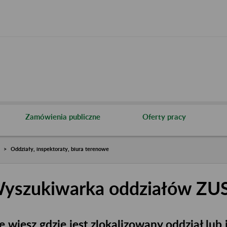
Zamówienia publiczne
Oferty pracy
Oddziały, inspektoraty, biura terenowe
yszukiwarka oddziałów ZU
e wiesz gdzie jest zlokalizowany oddział lub