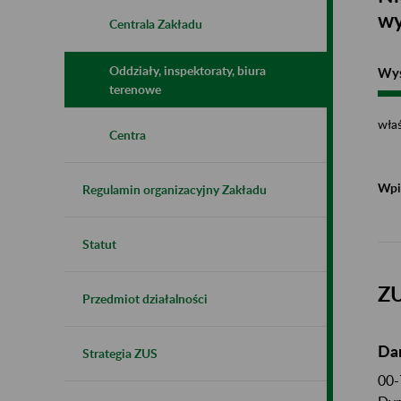
wy
Centrala Zakładu
Oddziały, inspektoraty, biura
Wys
terenowe
właś
Centra
Wpi
Regulamin organizacyjny Zakładu
Statut
ZU
Przedmiot działalności
Da
Strategia ZUS
00-