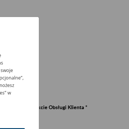
e
as
 swoje
opcjonalne”,
 możesz
ies” w
nostkami w Punkcie Obsługi Klienta *