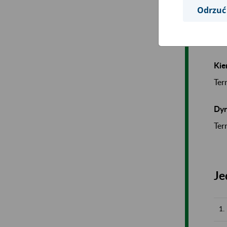
05-
Odrzuć
Inf
Kie
Ter
Dyr
Ter
Je
1.