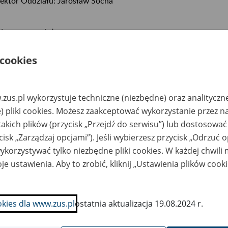
ektor Oddziału: Jarosław Socha
ięg terytorialny:
sto:
Warszawa
- dzielnice: Mokotów, Wilanów
 cookies
ziny obsługi klientów
zus.pl wykorzystuje techniczne (niezbędne) oraz analityczn
iedziałek: 8.00-17.00 – bilety można pobrać do godz. 16.45
rek - Piątek: 8.00-15.00 – bilety można pobrać do godz. 14.45
) pliki cookies. Możesz zaakceptować wykorzystanie przez n
takich plików (przycisk „Przejdź do serwisu”) lub dostosować
cisk „Zarządzaj opcjami”). Jeśli wybierzesz przycisk „Odrzuć 
dziny urzędowania
korzystywać tylko niezbędne pliki cookies. W każdej chwili
iedziałek - Piątek: 7.45-15.45
je ustawienia. Aby to zrobić, kliknij „Ustawienia plików cook
atkowa możliwość obsługi klientów poza podległymi jed
okies dla www.zus.pl
ostatnia aktualizacja 19.08.2024 r.
iedziałek: 10.00-15.00
rek - Piątek: 8.00-15.00