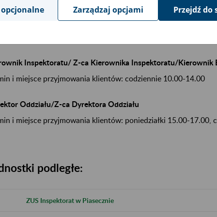
870 Błonie ul. Rynek 6B
 opcjonalne
Zarządzaj opcjami
Przejdź do 
ormacja w sprawie przyjmowania skarg i wniosków
rownik Inspektoratu/ Z-ca Kierownika Inspektoratu/Kierownik
min i miejsce przyjmowania klientów: codziennie 10.00-14.00
ektor Oddziału/Z-ca Dyrektora Oddziału
min i miejsce przyjmowania klientów: poniedziałki 15.00-17.00, 
dnostki podległe:
ZUS Inspektorat w Piasecznie