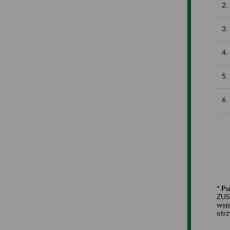
2.
3.
4.
5.
6.
* Pu
ZUS,
wyp
otrz