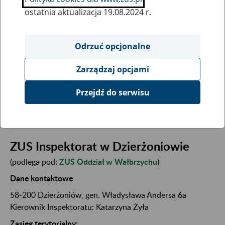
ostatnia aktualizacja 19.08.2024 r.
Wpisz kod pocztowy:
Odrzuć opcjonalne
Zarządzaj opcjami
SZUKAJ
Przejdź do serwisu
Wyszukaj jednostkę terenową ZUS
ZUS Inspektorat w Dzierżoniowie
(podlega pod:
ZUS Oddział w Wałbrzychu
)
Dane kontaktowe
58-200 Dzierżoniów, gen. Władysława Andersa 6a
Kierownik Inspektoratu: Katarzyna Żyła
Zasięg terytorialny: