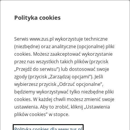
Polityka cookies
Szukaj
Menu
Serwis www.zus.pl wykorzystuje techniczne
(niezbędne) oraz analityczne (opcjonalne) pliki
Struktura ZUS
cookies. Możesz zaakceptować wykorzystanie
Wyszukiwarka oddziałów ZUS
przez nas wszystkich takich plików (przycisk
„Przejdź do serwisu”) lub dostosować swoje
Nie wiesz gdzie jest zlokalizowany oddział lub
zgody (przycisk „Zarządzaj opcjami”). Jeśli
jednostka ZUS? Skorzystaj z wyszukiwarki:
wybierzesz przycisk „Odrzuć opcjonalne”,
będziemy wykorzystywać tylko niezbędne pliki
cookies. W każdej chwili możesz zmienić swoje
Wyszukaj oddział ZUS
ustawienia. Aby to zrobić, kliknij „Ustawienia
właściwy dla miejsca wystawienia zaświadczenia lekarskiego,
plików cookies” w stopce.
siedziby pracodawcy lub miejsca zamieszkania/pobytu osoby
Polityka cookies dla www.zus.pl