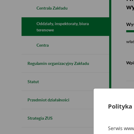
wy
Centrala Zakładu
Oddziały, inspektoraty, biura
Wys
terenowe
właś
Centra
Wpi
Regulamin organizacyjny Zakładu
Statut
ZU
Przedmiot działalności
Polityka
Da
Strategia ZUS
41-
Serwis www.