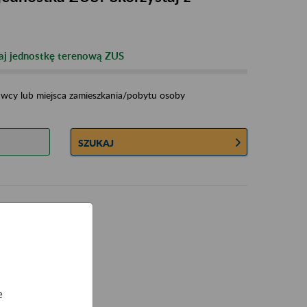
j jednostkę terenową ZUS
dawcy lub miejsca zamieszkania/pobytu osoby
SZUKAJ
e