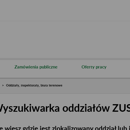
Zamówienia publiczne
Oferty pracy
Oddziały, inspektoraty, biura terenowe
yszukiwarka oddziałów ZU
e wiesz gdzie jest zlokalizowany oddział lub