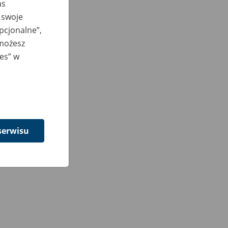
as
 swoje
opcjonalne”,
 możesz
ies” w
serwisu