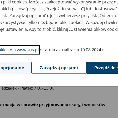
ektor Oddziału: Justyna Dziuba
) pliki cookies. Możesz zaakceptować wykorzystanie przez n
ługa prasowa: Beata Kopczyńska
takich plików (przycisk „Przejdź do serwisu”) lub dostosować
cisk „Zarządzaj opcjami”). Jeśli wybierzesz przycisk „Odrzuć 
korzystywać tylko niezbędne pliki cookies. W każdej chwili
ięg terytorialny:
je ustawienia. Aby to zrobić, kliknij „Ustawienia plików cook
sto:
Chorzów
, Siemianowice Śląskie
, Świętochłowice
ziny obsługi klientów
okies dla www.zus.pl
ostatnia aktualizacja 19.08.2024 r.
iedziałek: 8.00-17.00 – bilety można pobrać do godz. 16.45
rek - Piątek: 8.00-15.00 – bilety można pobrać do godz. 14.45
 opcjonalne
Zarządzaj opcjami
Przejdź do 
dziny urzędowania
iedziałek - Piątek: 7.00-15.00
ormacja w sprawie przyjmowania skarg i wniosków