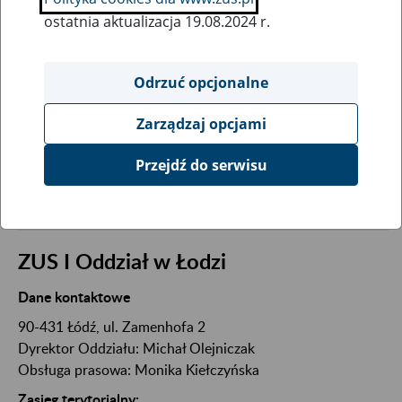
ostatnia aktualizacja 19.08.2024 r.
Wpisz kod pocztowy:
Odrzuć opcjonalne
Zarządzaj opcjami
SZUKAJ
Przejdź do serwisu
Wyszukaj jednostkę terenową ZUS
ZUS I Oddział w Łodzi
Dane kontaktowe
90-431 Łódź, ul. Zamenhofa 2
Dyrektor Oddziału: Michał Olejniczak
Obsługa prasowa: Monika Kiełczyńska
Zasięg terytorialny: