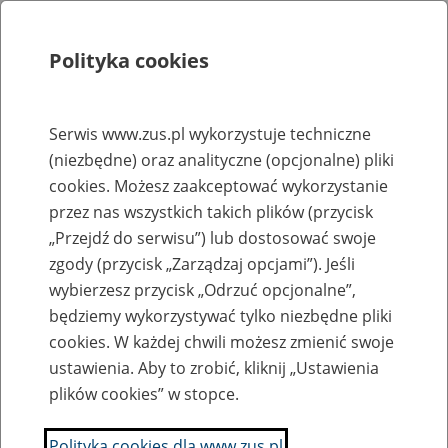
Polityka cookies
Szukaj
Menu
Serwis www.zus.pl wykorzystuje techniczne
(niezbędne) oraz analityczne (opcjonalne) pliki
Struktura ZUS
cookies. Możesz zaakceptować wykorzystanie
Wyszukiwarka oddziałów ZUS
przez nas wszystkich takich plików (przycisk
„Przejdź do serwisu”) lub dostosować swoje
Nie wiesz gdzie jest zlokalizowany oddział lub
zgody (przycisk „Zarządzaj opcjami”). Jeśli
jednostka ZUS? Skorzystaj z wyszukiwarki:
wybierzesz przycisk „Odrzuć opcjonalne”,
będziemy wykorzystywać tylko niezbędne pliki
cookies. W każdej chwili możesz zmienić swoje
Wyszukaj oddział ZUS
ustawienia. Aby to zrobić, kliknij „Ustawienia
właściwy dla miejsca wystawienia zaświadczenia lekarskiego,
plików cookies” w stopce.
siedziby pracodawcy lub miejsca zamieszkania/pobytu osoby
Polityka cookies dla www.zus.pl