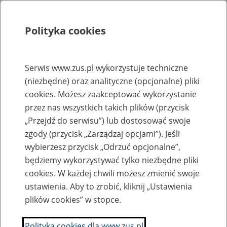
Polityka cookies
Szukaj
Menu
Serwis www.zus.pl wykorzystuje techniczne
(niezbędne) oraz analityczne (opcjonalne) pliki
Struktura ZUS
cookies. Możesz zaakceptować wykorzystanie
Wyszukiwarka oddziałów ZUS
przez nas wszystkich takich plików (przycisk
„Przejdź do serwisu”) lub dostosować swoje
Nie wiesz gdzie jest zlokalizowany oddział lub
zgody (przycisk „Zarządzaj opcjami”). Jeśli
jednostka ZUS? Skorzystaj z wyszukiwarki:
wybierzesz przycisk „Odrzuć opcjonalne”,
będziemy wykorzystywać tylko niezbędne pliki
cookies. W każdej chwili możesz zmienić swoje
Wyszukaj oddział ZUS
ustawienia. Aby to zrobić, kliknij „Ustawienia
właściwy dla miejsca wystawienia zaświadczenia lekarskiego,
plików cookies” w stopce.
siedziby pracodawcy lub miejsca zamieszkania/pobytu osoby
Polityka cookies dla www.zus.pl