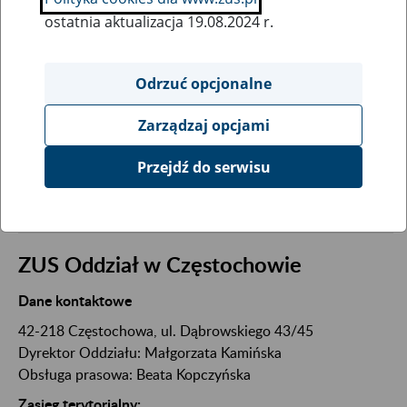
ostatnia aktualizacja 19.08.2024 r.
Wpisz kod pocztowy:
Odrzuć opcjonalne
Zarządzaj opcjami
SZUKAJ
Przejdź do serwisu
Wyszukaj jednostkę terenową ZUS
ZUS Oddział w Częstochowie
Dane kontaktowe
42-218 Częstochowa, ul. Dąbrowskiego 43/45
Dyrektor Oddziału: Małgorzata Kamińska
Obsługa prasowa: Beata Kopczyńska
Zasięg terytorialny: