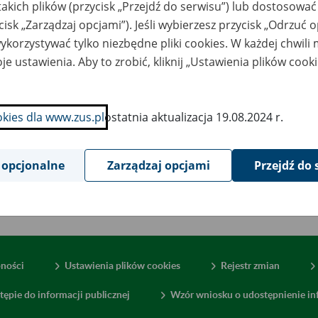
takich plików (przycisk „Przejdź do serwisu”) lub dostosować
cisk „Zarządzaj opcjami”). Jeśli wybierzesz przycisk „Odrzuć 
korzystywać tylko niezbędne pliki cookies. W każdej chwili
je ustawienia. Aby to zrobić, kliknij „Ustawienia plików cook
okies dla www.zus.pl
ostatnia aktualizacja 19.08.2024 r.
 opcjonalne
Zarządzaj opcjami
Przejdź do 
pności
Ustawienia plików cookies
Rejestr zmian
tępie do informacji publicznej
Wzór wniosku o udostępnienie inf