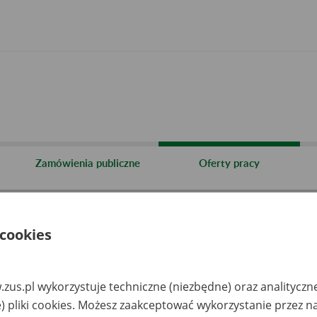
Zamówienia publiczne
Oferty pracy
 cookies
y.
zus.pl wykorzystuje techniczne (niezbędne) oraz analityczn
plik pdf, 456 kb)
) pliki cookies. Możesz zaakceptować wykorzystanie przez n