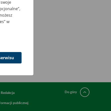
 swoje
opcjonalne”,
 możesz
ies” w
serwisu
Do góry
Redakcja
ormacji publicznej