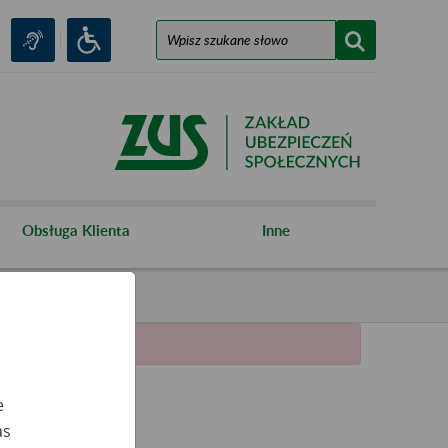
Obsługa Klienta
Inne
e
as