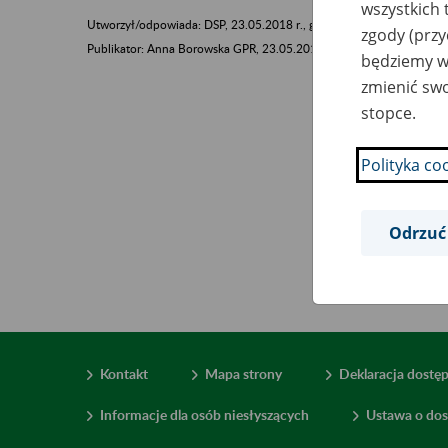
wszystkich 
Utworzył/odpowiada: DSP, 23.05.2018 r., godz. 14:29
zgody (przy
​​​​​​​Publikator: Anna Borowska GPR, 23.05.2018 r., godz. 14:29
będziemy wy
zmienić swo
stopce.
Polityka co
Odrzuć
Kontakt
Mapa strony
Deklaracja dostę
Informacje dla osób niesłyszących
Ustawa o dos