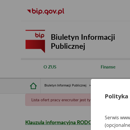
Biuletyn Informacji
Publicznej
O ZUS
Finanse
Biuletyn Informacji Publicznej
Oferty pracy
Polityka
Lista ofert pracy erecruiter jest tymczasowo niedostępn
Serwis www.
Klauzula informacyjna RODO dla kandydatów (
(opcjonalne