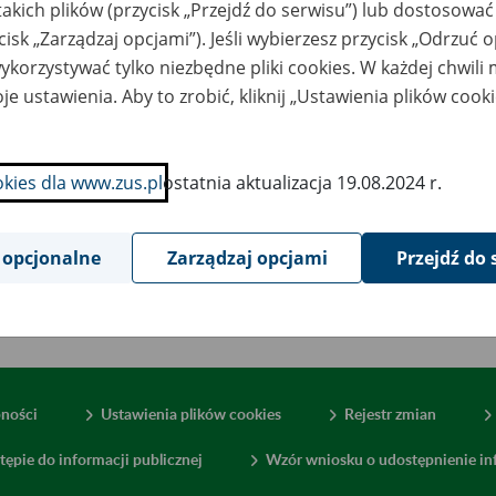
takich plików (przycisk „Przejdź do serwisu”) lub dostosować
cisk „Zarządzaj opcjami”). Jeśli wybierzesz przycisk „Odrzuć 
korzystywać tylko niezbędne pliki cookies. W każdej chwili
je ustawienia. Aby to zrobić, kliknij „Ustawienia plików cook
okies dla www.zus.pl
ostatnia aktualizacja 19.08.2024 r.
 opcjonalne
Zarządzaj opcjami
Przejdź do 
pności
Ustawienia plików cookies
Rejestr zmian
tępie do informacji publicznej
Wzór wniosku o udostępnienie inf