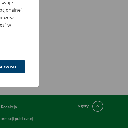
 swoje
opcjonalne”,
 możesz
ies” w
serwisu
Do góry
Redakcja
ormacji publicznej