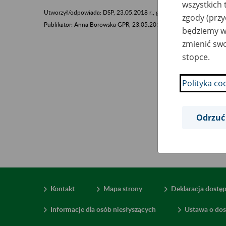
wszystkich 
Utworzył/odpowiada: DSP, 23.05.2018 r., godz. 14:29
zgody (przy
​​​​​​​Publikator: Anna Borowska GPR, 23.05.2018 r., godz. 14:29
będziemy wy
zmienić swo
stopce.
Polityka co
Odrzuć
Kontakt
Mapa strony
Deklaracja dostę
Informacje dla osób niesłyszących
Ustawa o dos