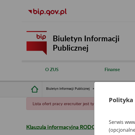
Biuletyn Informacji
Publicznej
O ZUS
Finanse
Biuletyn Informacji Publicznej
Oferty pracy
Polityka
Lista ofert pracy erecruiter jest tymczasowo niedostępn
Serwis www.
Klauzula informacyjna RODO dla kandydatów (
(opcjonalne