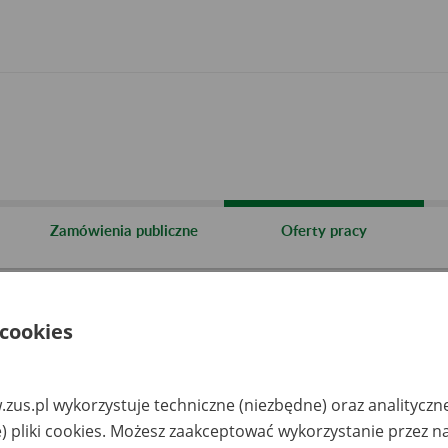
Zamówienia publiczne
Oferty pracy
 cookies
y.
zus.pl wykorzystuje techniczne (niezbędne) oraz analityczn
plik pdf, 456 kb)
) pliki cookies. Możesz zaakceptować wykorzystanie przez n