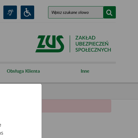
Obsługa Klienta
Inne
e
as