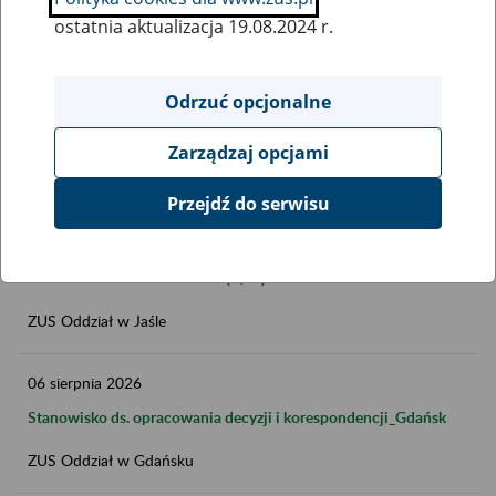
ostatnia aktualizacja 19.08.2024 r.
Data publikacji do
Odrzuć opcjonalne
FILTRUJ
Zarządzaj opcjami
Przejdź do serwisu
07
sierpnia
2026
Stanowisko ds. orzecznictwa (K/M) Krosno
ZUS Oddział w Jaśle
06
sierpnia
2026
Stanowisko ds. opracowania decyzji i korespondencji_Gdańsk
ZUS Oddział w Gdańsku