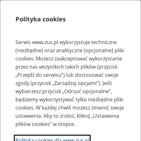
Polityka cookies
Szukaj
Menu
Serwis www.zus.pl wykorzystuje techniczne
(niezbędne) oraz analityczne (opcjonalne) pliki
Biuletyn Informacji Publicznej
cookies. Możesz zaakceptować wykorzystanie
przez nas wszystkich takich plików (przycisk
Wszystkie oferty pracy
„Przejdź do serwisu”) lub dostosować swoje
zgody (przycisk „Zarządzaj opcjami”). Jeśli
Jednostka ZUS:
wybierzesz przycisk „Odrzuć opcjonalne”,
będziemy wykorzystywać tylko niezbędne pliki
cookies. W każdej chwili możesz zmienić swoje
ustawienia. Aby to zrobić, kliknij „Ustawienia
Data publikacji od
plików cookies” w stopce.
Polityka cookies dla www.zus.pl