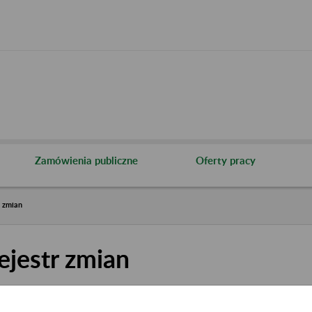
Zamówienia publiczne
Oferty pracy
r zmian
ejestr zmian