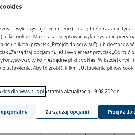
 cookies
ta
Zakres zmian
24-11-29
Zaktualizowano stronę "Inspektor Ochrony Danych"
zus.pl wykorzystuje techniczne (niezbędne) oraz analityczn
) pliki cookies. Możesz zaakceptować wykorzystanie przez n
24-11-26
Zaktualizowano stronę "Centrala Zakładu"
takich plików (przycisk „Przejdź do serwisu”) lub dostosować
cisk „Zarządzaj opcjami”). Jeśli wybierzesz przycisk „Odrzuć 
24-11-21
Zaktualizowano stronę "Koordynator ds. dostępności
korzystywać tylko niezbędne pliki cookies. W każdej chwili
24-11-18
Zaktualizowano stronę "Wymagania dla oprogramowa
je ustawienia. Aby to zrobić, kliknij „Ustawienia plików cook
Aplikacje Gabinetowe (e-Zwolnienia)"
24-11-13
Zaktualizowano stronę "Wymagania dla oprogramowa
okies dla www.zus.pl
ostatnia aktualizacja 19.08.2024 r.
dokumenty ubezpieczeniowe"
24-11-8
Zaktualizowano stronę "Zgłoś nieprawidłowość w ZU
zgłoszeń sygnalistów w Zakładzie Ubezpieczeń Społ
 opcjonalne
Zarządzaj opcjami
Przejdź do 
2024 roku"
24-11-7
Zaktualizowano stronę "Wyniki konkursów ofert na 