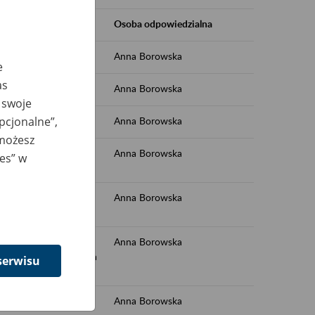
Osoba odpowiedzialna
Anna Borowska
e
as
Anna Borowska
 swoje
opcjonalne”,
"
Anna Borowska
 możesz
nia interfejsowego -
Anna Borowska
ies” w
nia interfejsowego -
Anna Borowska
S – zasady obsługi
Anna Borowska
ecznych od 25 września
serwisu
świadczenie usług
Anna Borowska