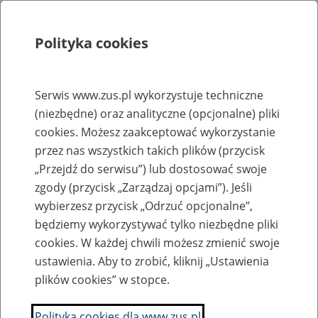
Polityka cookies
Szukaj
Menu
Serwis www.zus.pl wykorzystuje techniczne
(niezbędne) oraz analityczne (opcjonalne) pliki
Strona główna
cookies. Możesz zaakceptować wykorzystanie
Rejestr zmian
przez nas wszystkich takich plików (przycisk
„Przejdź do serwisu”) lub dostosować swoje
zgody (przycisk „Zarządzaj opcjami”). Jeśli
wybierzesz przycisk „Odrzuć opcjonalne”,
2023-12-4
będziemy wykorzystywać tylko niezbędne pliki
Zaktualizowano stronę "Wymagania dla oprogramowania
cookies. W każdej chwili możesz zmienić swoje
interfejsowego - dokumenty ubezpieczeniowe"
ustawienia. Aby to zrobić, kliknij „Ustawienia
plików cookies” w stopce.
Anna Borowska
Polityka cookies dla www.zus.pl