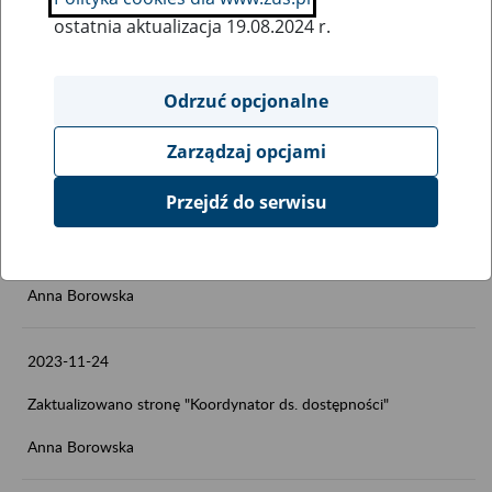
2023-11-30
ostatnia aktualizacja 19.08.2024 r.
Zaktualizowano stronę "Wymagania dla oprogramowania
interfejsowego - Aplikacje Gabinetowe (e-Zwolnienia)"
Odrzuć opcjonalne
Anna Borowska
Zarządzaj opcjami
2023-11-27
Przejdź do serwisu
Zaktualizowano stronę "Wymagania dla oprogramowania
interfejsowego - dokumenty ubezpieczeniowe"
Anna Borowska
2023-11-24
Zaktualizowano stronę "Koordynator ds. dostępności"
Anna Borowska