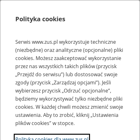
Polityka cookies
Szukaj
Menu
Serwis www.zus.pl wykorzystuje techniczne
(niezbędne) oraz analityczne (opcjonalne) pliki
Strona główna
cookies. Możesz zaakceptować wykorzystanie
Rejestr zmian
przez nas wszystkich takich plików (przycisk
„Przejdź do serwisu”) lub dostosować swoje
zgody (przycisk „Zarządzaj opcjami”). Jeśli
wybierzesz przycisk „Odrzuć opcjonalne”,
2016-10-26
będziemy wykorzystywać tylko niezbędne pliki
Zaktualizowano stronę "Rejestr upoważnień udzielonych w formie
cookies. W każdej chwili możesz zmienić swoje
papierowej przez Prezesa ZUS"
ustawienia. Aby to zrobić, kliknij „Ustawienia
plików cookies” w stopce.
Nowacki Sławomir
Polityka cookies dla www.zus.pl