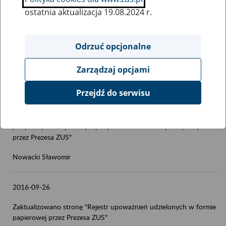
2016-10-24
ostatnia aktualizacja 19.08.2024 r.
Zaktualizowano stronę "Rejestr upoważnień i pełnomocnictw
podpisanych bezpiecznym podpisem elektronicznym wydanych
Odrzuć opcjonalne
przez Prezesa ZUS"
Nowacki Sławomir
Zarządzaj opcjami
Przejdź do serwisu
2016-10-7
Zaktualizowano stronę "Rejestr upoważnień i pełnomocnictw
podpisanych bezpiecznym podpisem elektronicznym wydanych
przez Prezesa ZUS"
Nowacki Sławomir
2016-09-26
Zaktualizowano stronę "Rejestr upoważnień udzielonych w formie
papierowej przez Prezesa ZUS"