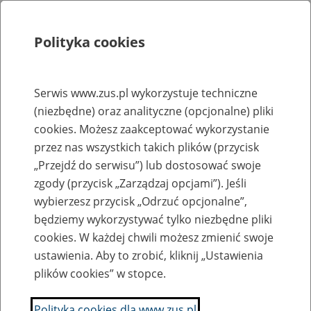
Polityka cookies
Szukaj
Menu
Serwis www.zus.pl wykorzystuje techniczne
(niezbędne) oraz analityczne (opcjonalne) pliki
Sprawozdania finansowe FUS
cookies. Możesz zaakceptować wykorzystanie
Archiwum
przez nas wszystkich takich plików (przycisk
„Przejdź do serwisu”) lub dostosować swoje
zgody (przycisk „Zarządzaj opcjami”). Jeśli
Informacja o wykonaniu planu finansowego
pdf, 181 kB
wybierzesz przycisk „Odrzuć opcjonalne”,
Funduszu Ubezpieczeń Społecznych za okres
od stycznia do grudnia 2025 r.
będziemy wykorzystywać tylko niezbędne pliki
cookies. W każdej chwili możesz zmienić swoje
Utworzył/Odpowiada: DRA - 01.07.2026 r., godz. 13:16
Udostępnił: Anna Borowska GPR - 01.07.2026 r., godz. 15:48
ustawienia. Aby to zrobić, kliknij „Ustawienia
plików cookies” w stopce.
Informacja o wykonaniu planu finansowego
pdf, 181 kB
Funduszu Ubezpieczeń Społecznych za okres
Polityka cookies dla www.zus.pl