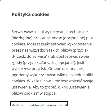
Polityka cookies
Szukaj
Menu
Serwis www.zus.pl wykorzystuje techniczne
(niezbędne) oraz analityczne (opcjonalne) pliki
Sprawozdania finansowe ZUS
cookies. Możesz zaakceptować wykorzystanie
Archiwum
przez nas wszystkich takich plików (przycisk
„Przejdź do serwisu”) lub dostosować swoje
zgody (przycisk „Zarządzaj opcjami”). Jeśli
Rachunek zysków i strat wg stanu na dzień 30
xls, 874 kB
wybierzesz przycisk „Odrzuć opcjonalne”,
września 2025 r.
będziemy wykorzystywać tylko niezbędne pliki
Utworzył/Odpowiada: DRA - 12.03.2025 r., godz. 14:47
cookies. W każdej chwili możesz zmienić swoje
Udostępnił: Anna Borowska - GPR - 12.03.2025 r., godz. 14:59
ustawienia. Aby to zrobić, kliknij „Ustawienia
plików cookies” w stopce.
Rachunek zysków i strat wg stanu na dzień 30
xls, 869 kB
czerwca 2025 r.
Polityka cookies dla www.zus.pl