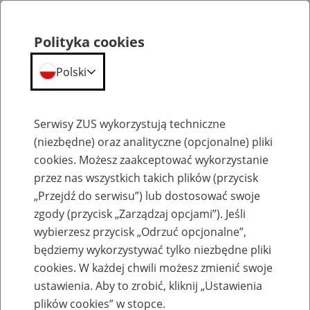
Polityka cookies
Polski
Menu
Szukaj
Serwisy ZUS wykorzystują techniczne
(niezbędne) oraz analityczne (opcjonalne) pliki
cookies. Możesz zaakceptować wykorzystanie
Składki na ubezpieczenia
przez nas wszystkich takich plików (przycisk
„Przejdź do serwisu”) lub dostosować swoje
zgody (przycisk „Zarządzaj opcjami”). Jeśli
wybierzesz przycisk „Odrzuć opcjonalne”,
będziemy wykorzystywać tylko niezbędne pliki
Składki na ubezpieczenia społeczne
cookies. W każdej chwili możesz zmienić swoje
ustawienia. Aby to zrobić, kliknij „Ustawienia
15
kwietnia
2021
plików cookies” w stopce.