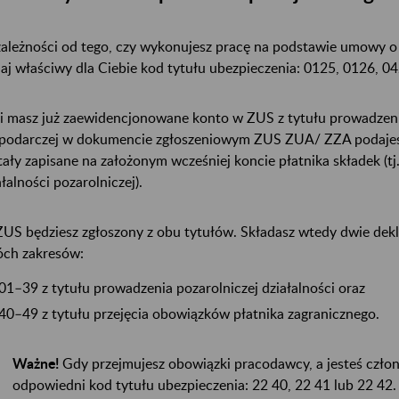
ależności od tego, czy wykonujesz pracę na podstawie umowy o 
aj właściwy dla Ciebie kod tytułu ubezpieczenia: 0125, 0126, 0
li masz już zaewidencjonowane konto w ZUS z tytułu prowadzenia
podarczej w dokumencie zgłoszeniowym ZUS ZUA/ ZZA podajesz 
tały zapisane na założonym wcześniej koncie płatnika składek (tj
ałalności pozarolniczej).
US będziesz zgłoszony z obu tytułów. Składasz wtedy dwie dek
ch zakresów:
01–39 z tytułu prowadzenia pozarolniczej działalności oraz
40–49 z tytułu przejęcia obowiązków płatnika zagranicznego.
Ważne!
Gdy przejmujesz obowiązki pracodawcy, a jesteś człon
odpowiedni kod tytułu ubezpieczenia: 22 40, 22 41 lub 22 42