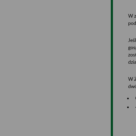
W z
pod
Jeś
gos
zos
dzi
W Z
dwó