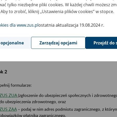
ać tylko niezbędne pliki cookies. W każdej chwili możesz zm
skaj identyfikator NIP. O jego nadanie zwróć się do naczelnika 
 Aby to zrobić, kliknij „Ustawienia plików cookies” w stopce.
im miejscem zamieszkania w Polsce.
okies dla www.zus.pl
ostatnia aktualizacja 19.08.2024 r.
Ważne!
Nie występujesz o nadanie NIP, gdy:
jesteś obywatelem Polski i masz już swój NIP,
 opcjonalne
Zarządzaj opcjami
Przejdź do 
zostałeś zarejestrowany w Polsce jako podatnik VAT UE
pominięciem symbolu PL.
ok 2
ełnij formularze:
ZUS ZUA
(zgłoszenie do ubezpieczeń społecznych i zdrowotneg
do ubezpieczenia zdrowotnego, oraz
ZUS ZAA
– podaj w nim adres podmiotu zagranicznego, z który
obowiązków płatnika zagranicznego.