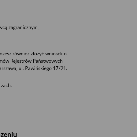
wcą zagranicznym,
ożesz również złożyć wniosek o
temów Rejestrów Państwowych
rszawa, ul. Pawińskiego 17/21.
rzach:
szeniu