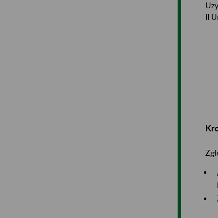
Uzy
II 
Kr
Zgł