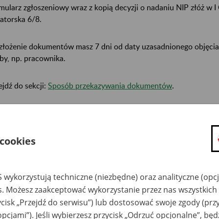
mularz zgłoszeniowy wraz z kopią decyzji o nadaniu NIP złóż w I
atorska 6/8.
złożenie dokumentów masz 7 dni od daty uzasadnionego objęcia
by, np. pracownika.
ejdź do sekcji:
Sposób przekazywania dokumentów
.
acownik, który pełni obowiązki płatnika skł
 cookies
li jesteś pracownikiem, który przejął obowiązki zagranicznego pr
tnik składek.
 wykorzystują techniczne (niezbędne) oraz analityczne (opc
es. Możesz zaakceptować wykorzystanie przez nas wszystkich 
ycisk „Przejdź do serwisu”) lub dostosować swoje zgody (przy
ok 1
opcjami”). Jeśli wybierzesz przycisk „Odrzuć opcjonalne”, bę