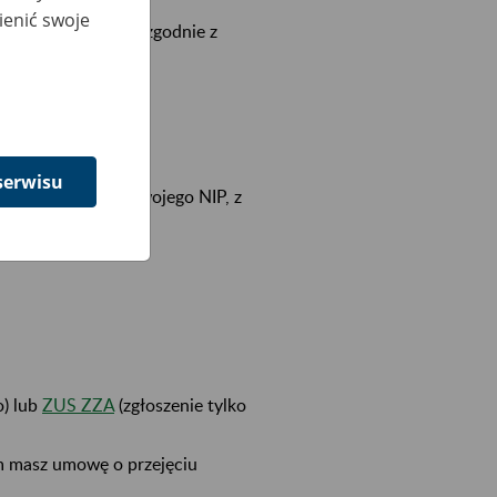
ienić swoje
urzędu skarbowego, zgodnie z
serwisu
 – korzystasz ze swojego NIP, z
o) lub
ZUS ZZA
(zgłoszenie tylko
m masz umowę o przejęciu