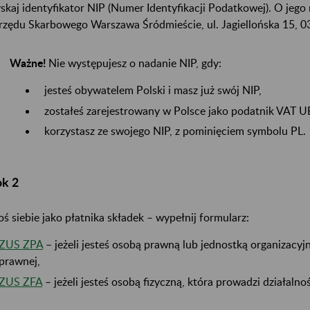
skaj identyfikator NIP (Numer Identyfikacji Podatkowej). O jego
Urzędu Skarbowego Warszawa Śródmieście, ul. Jagiellońska 15, 
Ważne!
Nie występujesz o nadanie NIP, gdy:
jesteś obywatelem Polski i masz już swój NIP,
zostałeś zarejestrowany w Polsce jako podatnik VAT U
korzystasz ze swojego NIP, z pominięciem symbolu PL.
ok 2
oś siebie jako płatnika składek – wypełnij formularz:
ZUS ZPA
– jeżeli jesteś osobą prawną lub jednostką organizacyj
prawnej,
ZUS ZFA
– jeżeli jesteś osobą fizyczną, która prowadzi działaln