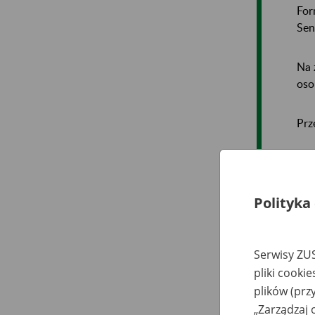
For
Sen
Na 
oso
Prz
Pr
Polityka
Jeś
pła
Serwisy ZUS
pliki cooki
plików (prz
Kr
„Zarządzaj 