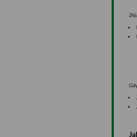
Złó
Gdy
Ja