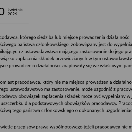
0
kwietnia
2026
codawca, którego siedziba lub miejsce prowadzenia działalności 
ściwego państwa członkowskiego, zobowiązany jest do wypełni
ikających z ustawodawstwa mającego zastosowanie do jego pra
wiązku zapłacenia składek przewidzianych w tym ustawodawstwie
jsce prowadzenia działalności znajdowały się we właściwym pa
omiast pracodawca, który nie ma miejsca prowadzenia działaln
rego ustawodawstwo ma zastosowanie, może uzgodnić z pracown
codawcy obowiązek zapłacenia składek może być wypełniany w j
 uszczerbku dla podstawowych obowiązków pracodawcy. Pracod
ściwą tego państwa członkowskiego o dokonanych uzgodnieniac
wietle przepisów prawa wspólnotowego jeżeli pracodawca nie ma