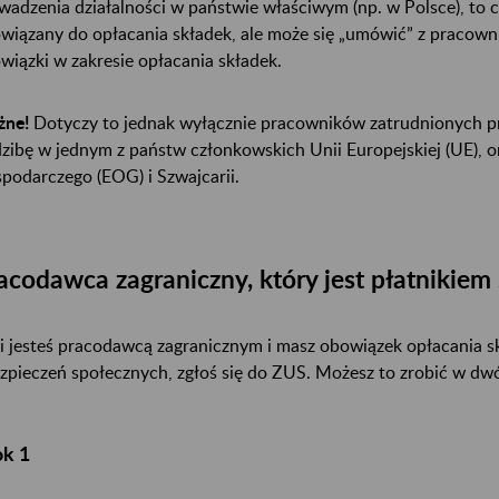
wadzenia działalności w państwie właściwym (np. w Polsce), to c
wiązany do opłacania składek, ale może się „umówić” z pracowni
wiązki w zakresie opłacania składek.
ne!
Dotyczy to jednak wyłącznie pracowników zatrudnionych p
dzibę w jednym z państw członkowskich Unii Europejskiej (UE), 
podarczego (EOG) i Szwajcarii.
acodawca zagraniczny, który jest płatnikiem
li jesteś pracodawcą zagranicznym i masz obowiązek opłacania s
zpieczeń społecznych, zgłoś się do ZUS. Możesz to zrobić w dw
ok 1