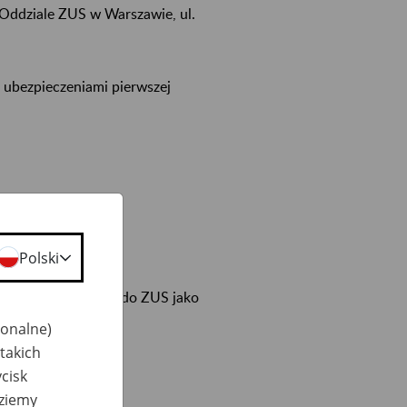
 Oddziale ZUS w Warszawie, ul.
 ubezpieczeniami pierwszej
adek
Polski
acodawcy, zgłoś się do ZUS jako
jonalne)
takich
cisk
dziemy