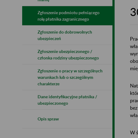
3
Zgłoszenie podmiotu pełniącego
rolę płatnika zagranicznego
Zgłoszenie do dobrowolnych
Pra
ubezpieczeń
wła
Zgłoszenie ubezpieczonego /
wyn
członka rodziny ubezpieczonego
obo
mie
Zgłoszenie o pracy w szczególnych
warunkach lub o szczególnym
charakterze
Nat
któ
Dane identyfikacyjne płatnika /
pra
ubezpieczonego
bez
wła
Opis spraw
W ś