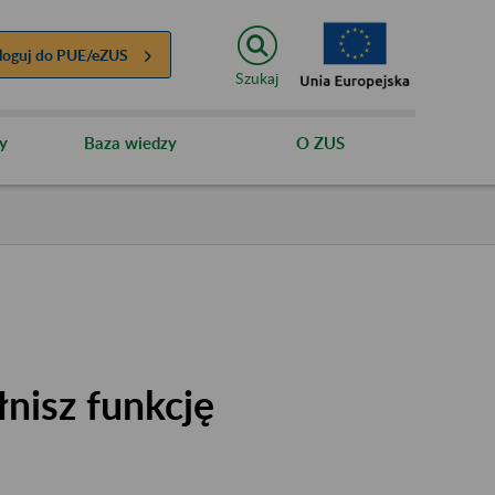
loguj do
PUE/eZUS
Szukaj
y
Baza wiedzy
O ZUS
łnisz funkcję