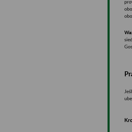
pro
obo
obo
Waż
sie
Gos
Pr
Jeś
ube
Kr