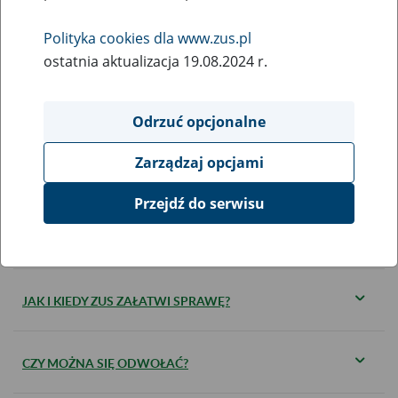
Polityka cookies dla www.zus.pl
KOGO DOTYCZY?
ostatnia aktualizacja 19.08.2024 r.
JAKIE DOKUMENTY SĄ WYMAGANE?
Odrzuć opcjonalne
Zarządzaj opcjami
KIEDY ZŁOŻYĆ DOKUMENTY?
Przejdź do serwisu
GDZIE I W JAKI SPOSÓB ZŁOŻYĆ DOKUMENTY?
JAK I KIEDY ZUS ZAŁATWI SPRAWĘ?
CZY MOŻNA SIĘ ODWOŁAĆ?