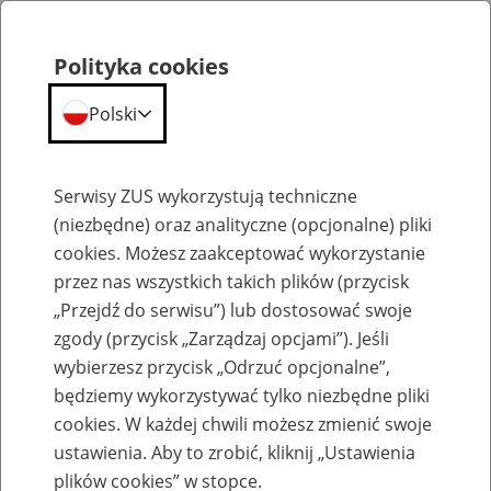
Polityka cookies
Polski
Menu
Szukaj
Serwisy ZUS wykorzystują techniczne
(niezbędne) oraz analityczne (opcjonalne) pliki
cookies. Możesz zaakceptować wykorzystanie
Rozliczenia na koncie płatnika
przez nas wszystkich takich plików (przycisk
„Przejdź do serwisu”) lub dostosować swoje
zgody (przycisk „Zarządzaj opcjami”). Jeśli
wybierzesz przycisk „Odrzuć opcjonalne”,
będziemy wykorzystywać tylko niezbędne pliki
Zaświadczenie o niezaleganiu w
cookies. W każdej chwili możesz zmienić swoje
opłacaniu składek
ustawienia. Aby to zrobić, kliknij „Ustawienia
plików cookies” w stopce.