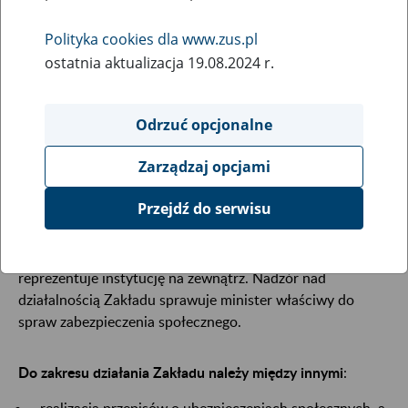
Polityka cookies dla www.zus.pl
Zakład Ubezpieczeń Społecznych (Zakład)
jest państwową
ostatnia aktualizacja 19.08.2024 r.
jednostką organizacyjną posiadającą osobowość prawną.
Powstał 24 października 1934 roku na mocy
Odrzuć opcjonalne
rozporządzenia Prezydenta RP Ignacego Mościckiego. Od
tego czasu jest najważniejszą instytucją polskiego systemu
Zarządzaj opcjami
ubezpieczeń społecznych. W obecnym kształcie, Zakład
działa na podstawie ustawy z dnia 13 października 1998
Przejdź do serwisu
roku o systemie ubezpieczeń społecznych.
Działalnością Zakładu kieruje Prezes Zakładu, powołany
przez Prezesa Rady Ministrów. Prezes Zakładu
reprezentuje instytucję na zewnątrz. Nadzór nad
działalnością Zakładu sprawuje minister właściwy do
spraw zabezpieczenia społecznego.
Do zakresu działania Zakładu należy między innymi
:
realizacja przepisów o ubezpieczeniach społecznych, a