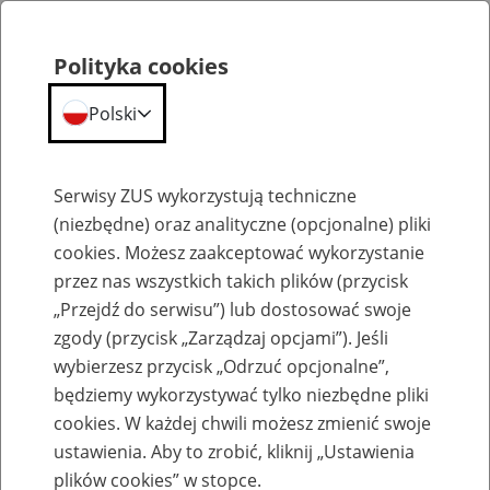
Polityka cookies
Polski
Menu
Szukaj
Serwisy ZUS wykorzystują techniczne
(niezbędne) oraz analityczne (opcjonalne) pliki
cookies. Możesz zaakceptować wykorzystanie
Finanse
przez nas wszystkich takich plików (przycisk
„Przejdź do serwisu”) lub dostosować swoje
zgody (przycisk „Zarządzaj opcjami”). Jeśli
wybierzesz przycisk „Odrzuć opcjonalne”,
będziemy wykorzystywać tylko niezbędne pliki
Zakład Ubezpieczeń Społecznych
cookies. W każdej chwili możesz zmienić swoje
ustawienia. Aby to zrobić, kliknij „Ustawienia
8
kwietnia
2022
plików cookies” w stopce.