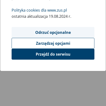
Współpraca ZUS z organizacjami o charakterze
Polityka cookies dla www.zus.pl
międzynarodowym i z zagranicznymi instytucjami
ostatnia aktualizacja 19.08.2024 r.
zabezpieczenia społecznego
Podstawowe informacje na temat systemów zabezpieczenia
Odrzuć opcjonalne
społecznego za granicą
Zarządzaj opcjami
Umowy międzynarodowe o zabezpieczeniu społecznym
Przejdź do serwisu
Międzynarodowe Dni Poradnictwa