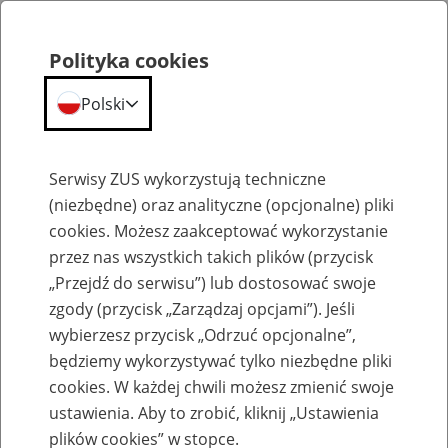
Polityka cookies
Polski
Menu
Szukaj
Serwisy ZUS wykorzystują techniczne
(niezbędne) oraz analityczne (opcjonalne) pliki
cookies. Możesz zaakceptować wykorzystanie
Dostępność placówek ZUS dla osób z niepełnosprawnościami
przez nas wszystkich takich plików (przycisk
„Przejdź do serwisu”) lub dostosować swoje
zgody (przycisk „Zarządzaj opcjami”). Jeśli
wybierzesz przycisk „Odrzuć opcjonalne”,
będziemy wykorzystywać tylko niezbędne pliki
Ułatwienia dla osób z
cookies. W każdej chwili możesz zmienić swoje
niepełnosprawnością ruchu w
ustawienia. Aby to zrobić, kliknij „Ustawienia
plików cookies” w stopce.
Oddziale ZUS w Biłgoraju