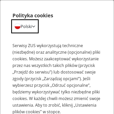
Polityka cookies
Polski
Menu
Szukaj
Serwisy ZUS wykorzystują techniczne
(niezbędne) oraz analityczne (opcjonalne) pliki
cookies. Możesz zaakceptować wykorzystanie
Rozliczenia z ZUS
przez nas wszystkich takich plików (przycisk
„Przejdź do serwisu”) lub dostosować swoje
zgody (przycisk „Zarządzaj opcjami”). Jeśli
wybierzesz przycisk „Odrzuć opcjonalne”,
będziemy wykorzystywać tylko niezbędne pliki
Zaległości w opłacaniu składek
cookies. W każdej chwili możesz zmienić swoje
ustawienia. Aby to zrobić, kliknij „Ustawienia
1
stycznia
2026
plików cookies” w stopce.