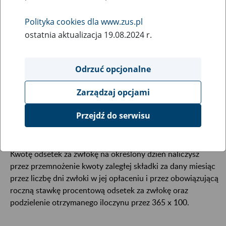
Polityka cookies dla www.zus.pl
Jeśli nie opłacisz składek w terminie, na Twoim koncie
ostatnia aktualizacja 19.08.2024 r.
powstaną zaległości. Od zaległości tych naliczymy Ci
odsetki.
Odrzuć opcjonalne
Odsetki za zwłokę finansujesz w całości z własnych
Zarządzaj opcjami
środków.
Przejdź do serwisu
W jaki sposób naliczyć odsetki
Kwotę odsetek za zwłokę na określony dzień naliczysz
przez przemnożenie kwoty zaległej składki za dany miesiąc
przez liczbę dni zwłoki w jej opłaceniu i przez obowiązującą
roczną stawkę procentową odsetek za zwłokę oraz
podzielenie otrzymanego iloczynu przez 365 x 100.