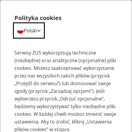
Polityka cookies
Polski
Menu
Szukaj
Serwisy ZUS wykorzystują techniczne
(niezbędne) oraz analityczne (opcjonalne) pliki
cookies. Możesz zaakceptować wykorzystanie
Z ubezpieczenia chorobowego
przez nas wszystkich takich plików (przycisk
„Przejdź do serwisu”) lub dostosować swoje
zgody (przycisk „Zarządzaj opcjami”). Jeśli
wybierzesz przycisk „Odrzuć opcjonalne”,
będziemy wykorzystywać tylko niezbędne pliki
Komu przysługuje świadczenie
cookies. W każdej chwili możesz zmienić swoje
rehabilitacyjne z ubezpieczenia
ustawienia. Aby to zrobić, kliknij „Ustawienia
plików cookies” w stopce.
chorobowego