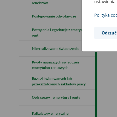
ustawienia.
rencistów
Polityka co
Postępowanie odwoławcze
Potrącenia i egzekucje z emerytur i
Odrzuć
rent
Niezrealizowane świadczenia
Kwoty najniższych świadczeń
emerytalno-rentowych
Baza zlikwidowanych lub
przekształconych zakładów pracy
Opis spraw - emerytury i renty
Kalkulatory emerytalne