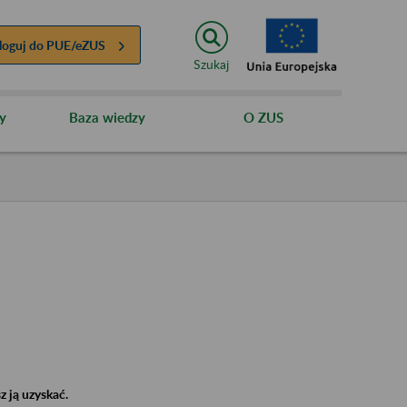
loguj do
PUE/eZUS
Szukaj
y
Baza wiedzy
O ZUS
 ją uzyskać.