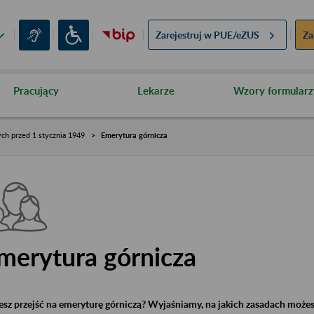
Zarejestruj w
PUE/eZUS
Za
Pracujący
Lekarze
Wzory formularz
ch przed 1 stycznia 1949
Emerytura górnicza
merytura górnicza
sz przejść na emeryturę górniczą? Wyjaśniamy, na jakich zasadach możesz