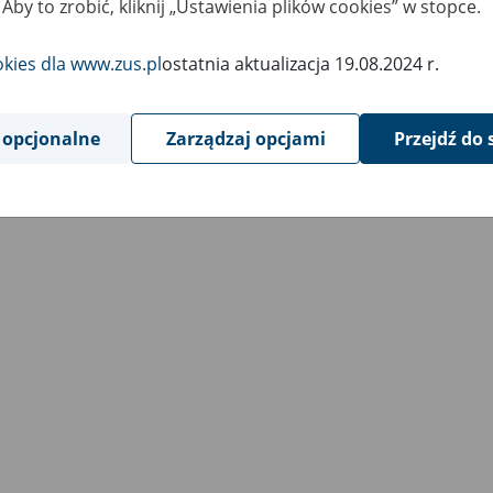
 Aby to zrobić, kliknij „Ustawienia plików cookies” w stopce.
okies dla www.zus.pl
ostatnia aktualizacja 19.08.2024 r.
 opcjonalne
Zarządzaj opcjami
Przejdź do 