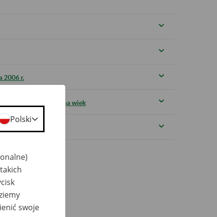
 2006 r.
 2006 r. bez względu na wiek
Polski
jonalne)
takich
cisk
dziemy
ienić swoje