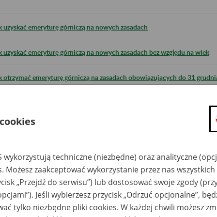
k uzyskać emeryturę górniczą na nowych zasadach
k uzyskać emeryturę górniczą na nowych zasadach bez względu na wiek
k otrzymać emeryturę górniczą na zasadach obowiązujących do 31 grudnia
k otrzymać emeryturę górniczą na zasadach obowiązujących do 31 grudnia
 cookies
dstawa prawna
 wykorzystują techniczne (niezbędne) oraz analityczne (opc
es. Możesz zaakceptować wykorzystanie przez nas wszystkich 
ycisk „Przejdź do serwisu”) lub dostosować swoje zgody (przy
opcjami”). Jeśli wybierzesz przycisk „Odrzuć opcjonalne”, bę
ać tylko niezbędne pliki cookies. W każdej chwili możesz zm