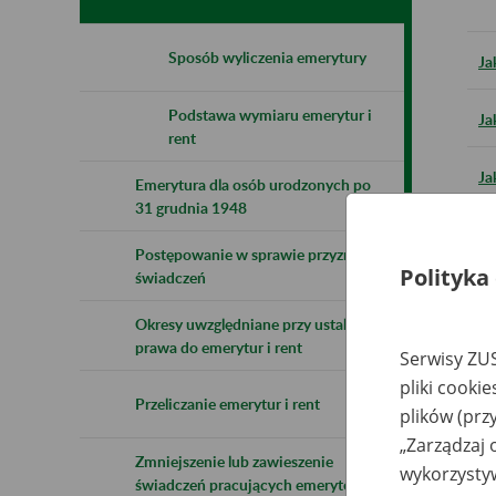
Sposób wyliczenia emerytury
Ja
Podstawa wymiaru emerytur i
Ja
rent
Ja
Emerytura dla osób urodzonych po
31 grudnia 1948
Ja
Postępowanie w sprawie przyznania
Polityka
świadczeń
Po
Okresy uwzględniane przy ustalaniu
prawa do emerytur i rent
Serwisy ZUS
pliki cooki
Przeliczanie emerytur i rent
plików (prz
„Zarządzaj 
Zmniejszenie lub zawieszenie
wykorzystyw
świadczeń pracujących emerytów i