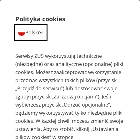
Polityka cookies
Polski
Menu
Szukaj
Serwisy ZUS wykorzystują techniczne
(niezbędne) oraz analityczne (opcjonalne) pliki
cookies. Możesz zaakceptować wykorzystanie
Obsługa osób z niepełnosprawnościami
przez nas wszystkich takich plików (przycisk
„Przejdź do serwisu”) lub dostosować swoje
zgody (przycisk „Zarządzaj opcjami”). Jeśli
wybierzesz przycisk „Odrzuć opcjonalne”,
będziemy wykorzystywać tylko niezbędne pliki
Ułatwienia dla osób z
cookies. W każdej chwili możesz zmienić swoje
niepełnosprawnością w placówkach
ustawienia. Aby to zrobić, kliknij „Ustawienia
plików cookies” w stopce.
ZUS