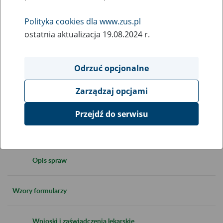
Zaświadczenia ZUS ZLA
Polityka cookies dla www.zus.pl
ostatnia aktualizacja 19.08.2024 r.
Elektroniczne zaświadczenia lekarskie e-ZLA - dla lekarza
Elektroniczne zaświadczenia lekarskie e-ZLA - dla
Odrzuć opcjonalne
Asystenta Medycznego
Zarządzaj opcjami
Unieważnienie druków formularzy ZUS ZLA
Przejdź do serwisu
Prewencja i rehabilitacja
Opis spraw
Wzory formularzy
Wnioski i zaświadczenia lekarskie