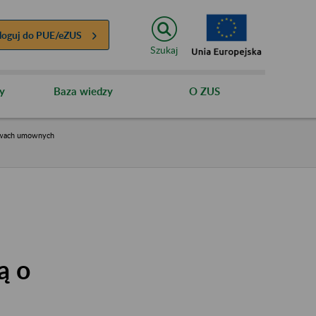
loguj do
PUE/eZUS
Szukaj
y
Baza wiedzy
O ZUS
stwach umownych
ą o