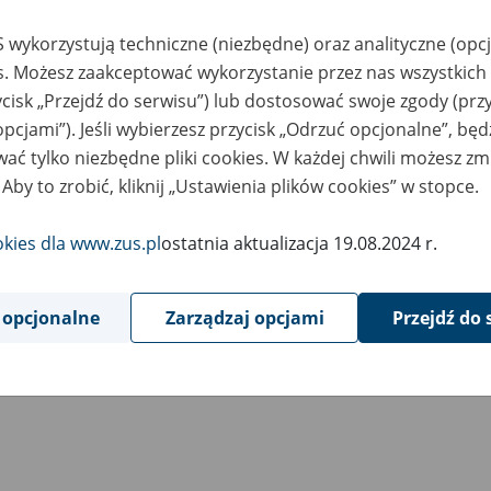
płata emerytury lub renty z ZUS
 wykorzystują techniczne (niezbędne) oraz analityczne (opc
es. Możesz zaakceptować wykorzystanie przez nas wszystkich 
ycisk „Przejdź do serwisu”) lub dostosować swoje zgody (przy
iadczenia z Macedonii Północnej a świadczenia z ZUS
opcjami”). Jeśli wybierzesz przycisk „Odrzuć opcjonalne”, bę
ać tylko niezbędne pliki cookies. W każdej chwili możesz zm
aca w Macedonii Północnej a wysokość świadczeń z ZUS
 Aby to zrobić, kliknij „Ustawienia plików cookies” w stopce.
zie możesz uzyskać więcej informacji
okies dla www.zus.pl
ostatnia aktualizacja 19.08.2024 r.
dstawa prawna
 opcjonalne
Zarządzaj opcjami
Przejdź do 