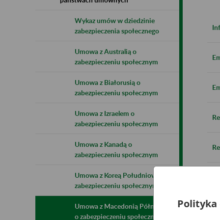
Wykaz umów w dziedzinie
In
zabezpieczenia społecznego
Umowa z Australią o
Em
zabezpieczeniu społecznym
Umowa z Białorusią o
Em
zabezpieczeniu społecznym
Umowa z Izraelem o
Re
zabezpieczeniu społecznym
Umowa z Kanadą o
Re
zabezpieczeniu społecznym
Umowa z Koreą Południową o
Sk
zabezpieczeniu społecznym
Polityka
Umowa z Macedonią Północną
Fo
o zabezpieczeniu społecznym