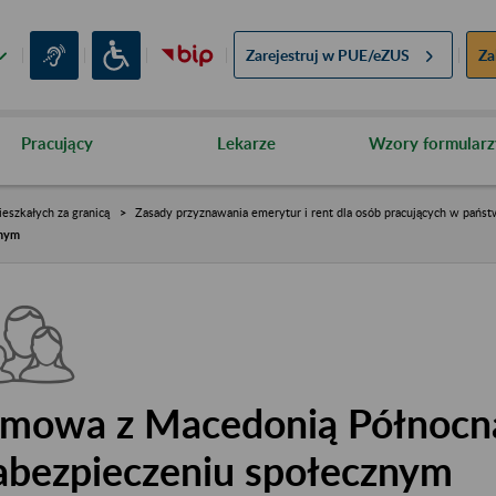
Zarejestruj w
PUE/eZUS
Za
Pracujący
Lekarze
Wzory formularz
eszkałych za granicą
Zasady przyznawania emerytur i rent dla osób pracujących w pań
znym
mowa z Macedonią Północn
abezpieczeniu społecznym