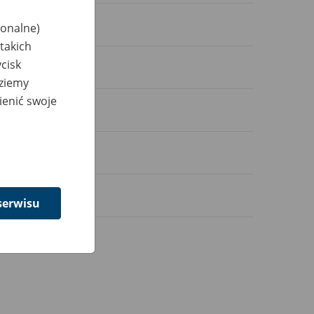
jonalne)
takich
cisk
dziemy
ienić swoje
serwisu